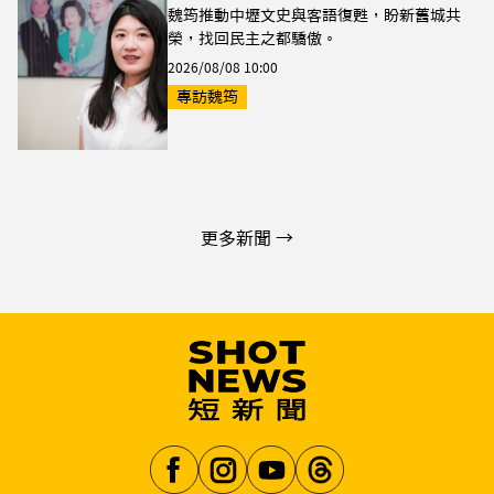
魏筠推動中壢文史與客語復甦，盼新舊城共
榮，找回民主之都驕傲。
2026/08/08 10:00
專訪魏筠
更多新聞 →