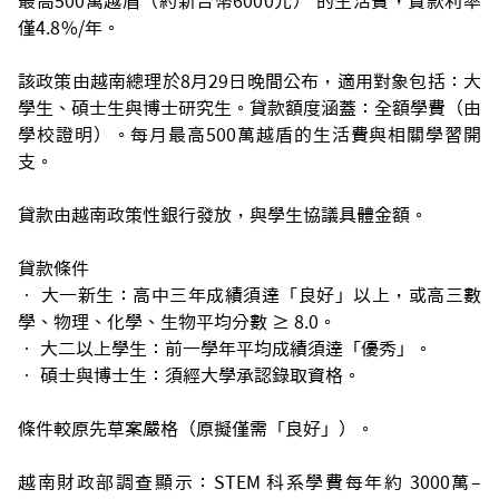
最高500萬越盾（約新台幣6000元） 的生活費，貸款利率
僅4.8%/年。
該政策由越南總理於8月29日晚間公布，適用對象包括：大
學生、碩士生與博士研究生。貸款額度涵蓋：全額學費（由
學校證明）。每月最高500萬越盾的生活費與相關學習開
支。
貸款由越南政策性銀行發放，與學生協議具體金額。
貸款條件
• 大一新生：高中三年成績須達「良好」以上，或高三數
學、物理、化學、生物平均分數 ≥ 8.0。
• 大二以上學生：前一學年平均成績須達「優秀」。
• 碩士與博士生：須經大學承認錄取資格。
條件較原先草案嚴格（原擬僅需「良好」）。
越南財政部調查顯示：STEM 科系學費每年約 3000萬–