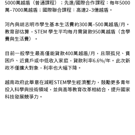
5000萬越盾（普通課程）；先進/國際合作課程：每年5000
萬–7000萬越盾；國際聯合課程：高達2–3億越盾。
河內與胡志明市學生基本生活費約300萬–500萬越盾/月。
教育部估算，STEM 學生平均每月需貸款950萬越盾（含學
費與生活費）。
目前一般學生最高僅能貸款400萬越盾/月，且限孤兒、貧
困戶、近貧戶或中低收入家庭，貸款利率6.6%/年。此次新
政不僅擴大對象，利率也大幅下降。
越南政府此舉意在減輕STEM學生經濟壓力，鼓勵更多青年
投入科學與技術領域，並與高等教育改革相結合，提升國家
科技發展競爭力。