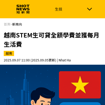
生技
生技
政治
消費生活
在地品牌
財經
健康
首頁
>
新南向
越南STEM生可貸全額學費並獲每月
新南向
體育
生活費
越南
2025.09.07 11:00
(2025.09.05更新)
| Nhat Ha