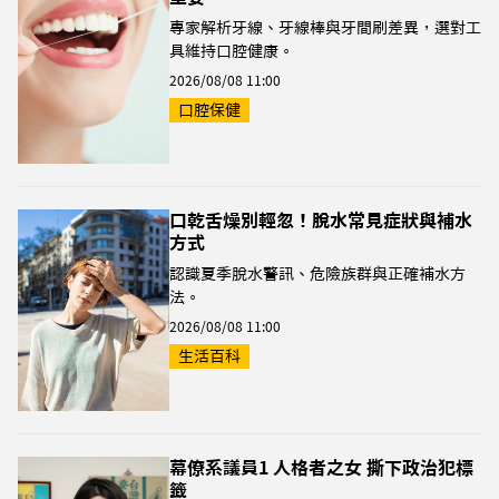
專家解析牙線、牙線棒與牙間刷差異，選對工
具維持口腔健康。
2026/08/08 11:00
口腔保健
口乾舌燥別輕忽！脫水常見症狀與補水
方式
認識夏季脫水警訊、危險族群與正確補水方
法。
2026/08/08 11:00
生活百科
幕僚系議員1 人格者之女 撕下政治犯標
籤