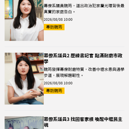
幕僚系議員魏筠，道出政治犯家屬光環背後最
真實的家庭告白。
2026/08/08 10:00
專訪魏筠
幕僚系議員2 歷練書記官 點滿耐磨市政
學
魏筠發揮幕僚耐磨特質，改善中壢水患與通學
步道，展現解題韌性。
2026/08/08 10:00
專訪魏筠
幕僚系議員3 找回客家根 喚醒中壢民主
魂