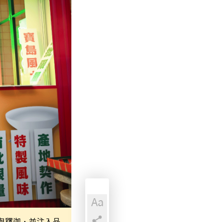
Aa
與釋迦，並注入品