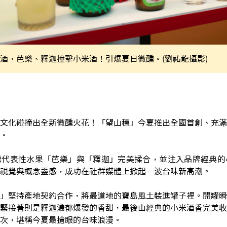
酒，芭樂、釋迦撞擊小米酒！引爆夏日微醺。(劉祐龍攝影)
文化碰撞出全新微醺火花！「望山穗」今夏推出全國首創、充滿
。
灣代表性水果「芭樂」與「釋迦」完美揉合，並注入品牌經典的
視覺與概念靈感，成功在社群媒體上掀起一波台味新高潮。
」堅持產地契約合作，將最道地的寶島風土裝進罐子裡。開罐瞬
緊接著則是釋迦濃郁爆發的香甜，最後由經典的小米酒香完美收
次，堪稱今夏最搶眼的台味浪漫。