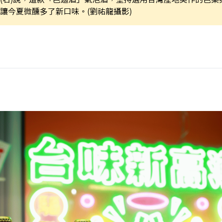
讓今夏微醺多了新口味。(劉祐龍攝影)