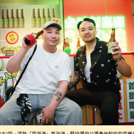
(右)說，這款「芭迦酒」氣泡酒，堅持選用台灣產地契作的芭樂