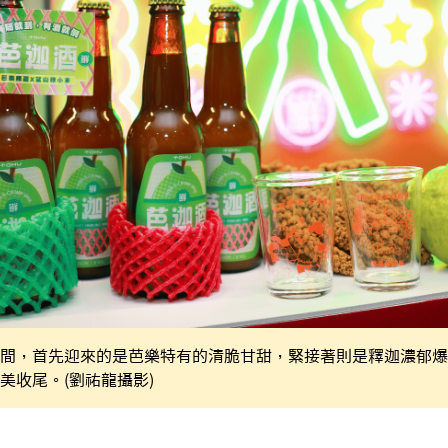
間，首先迎來的是芭樂特有的清脆甘甜，緊接著則是釋迦濃郁爆
美收尾。(劉祐龍攝影)