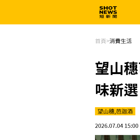
生技
政治
首頁
>
消費生活
望山穗
味新選
望山穗,芭迦酒
2026.07.04 15:00