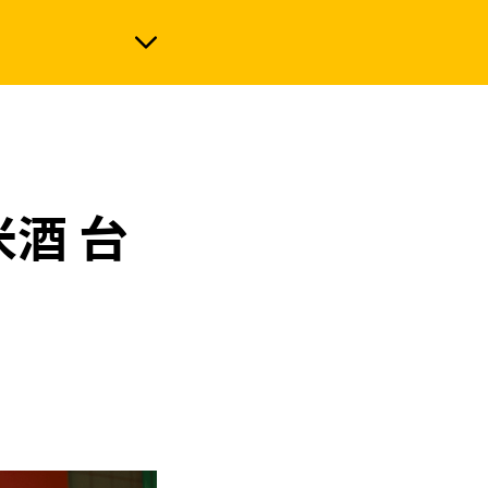
政治
酒 台