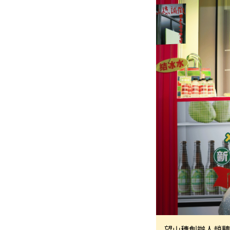
望山穗創辦人趙騁