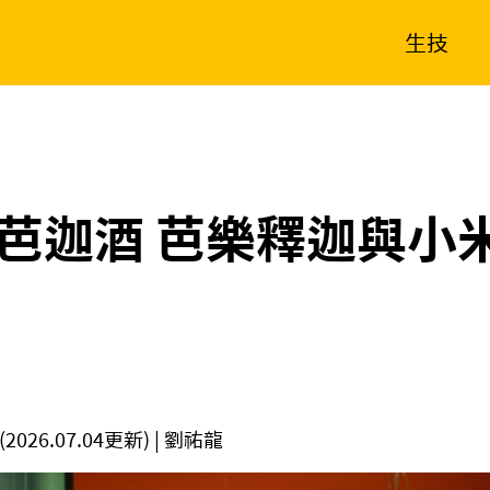
生技
消費生活
在地品牌
財經
健康
新南向
體育
芭迦酒 芭樂釋迦與小米
(2026.07.04更新)
| 劉祐龍