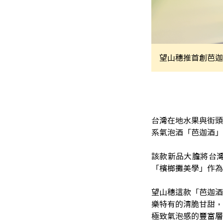
望山穗推首創芭迦
台灣在地水果與街頭
系氣泡酒「芭迦酒」
該款新品大膽將台
「檳榔攤美學」作為
望山穗這款「芭迦酒
樂特有的清脆甘甜，
極致氣泡感的豐富層