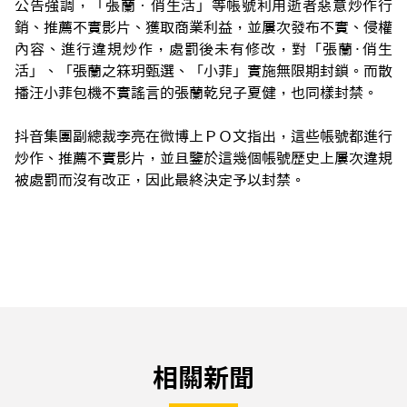
公告強調，「張蘭‧俏生活」等帳號利用逝者惡意炒作行
銷、推薦不實影片、獲取商業利益，並屢次發布不實、侵權
內容、進行違規炒作，處罰後未有修改，對「張蘭·俏生
活」、「張蘭之箖玥甄選、「小菲」實施無限期封鎖。而散
播汪小菲包機不實謠言的張蘭乾兒子夏健，也同樣封禁。
抖音集團副總裁李亮在微博上ＰＯ文指出，這些帳號都進行
炒作、推薦不實影片，並且鑒於這幾個帳號歷史上屢次違規
被處罰而沒有改正，因此最終決定予以封禁。
相關新聞