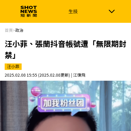
生技
生技
政治
消費生活
在地品牌
財經
健康
首頁
>
政治
汪小菲、張蘭抖音帳號遭「無限期封
新南向
體育
禁」
汪小菲
2025.02.08 15:55
(2025.02.08更新)
| 江復飛