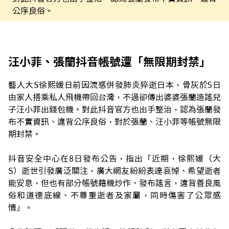
公序良俗。
汪小菲、張蘭抖音帳號遭「無限期封禁」
藝人大S徐熙媛日前因流感併發肺炎猝逝日本，骨灰於5日
由家人搭乘私人飛機帶回台灣，不過卻傳出婆婆張蘭造謠兒
子汪小菲出錢包機。對此抖音官方也出手整治，認為張蘭發
布不實資訊、違背公序良俗，對於張蘭、汪小菲等帳號無限
期封禁。
抖音安全中心在8日發布公告，指出「近期，徐熙媛（大
S）逝世引發廣泛關注，廣大網友紛紛表達哀悼、希望逝者
能安息，但也有部分帳號藉機炒作、發布謠言，違背善良風
俗和道德底線、不尊重逝者及家屬，同時傷害了公眾感
情」。