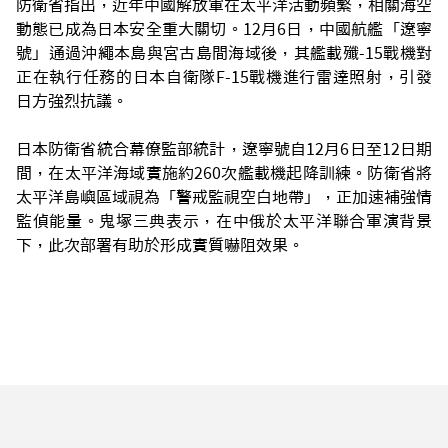
防衛省指出，近年中國解放軍在太平洋活動頻繁，相關海空
動態已成為日本安全重大關切。12月6日，中國航艦「遼寧
號」通過沖繩本島與宮古島間海域後，其艦載殲-15戰機對
正在執行任務的日本自衛隊F-15戰機進行雷達照射，引發
日方強烈抗議。
日本防衛省統合幕僚監部統計，遼寧號自12月6日至12日期
間，在太平洋海域實施約260次艦載機起降訓練。防衛省將
太平洋島嶼區域視為「警戒監視空白地帶」，正加速補強情
監偵能量。鬼塚三典表示，在中俄於太平洋聯合軍演背景
下，此次部署有助於形成實質嚇阻效果。