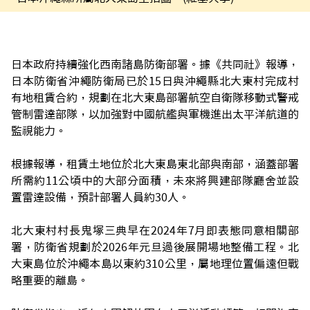
日本政府持續強化西南諸島防衛部署。據《共同社》報導，
日本防衛省沖繩防衛局已於15日與沖繩縣北大東村完成村
有地租賃合約，規劃在北大東島部署航空自衛隊移動式警戒
管制雷達部隊，以加強對中國航艦與軍機進出太平洋航道的
監視能力。
根據報導，租賃土地位於北大東島東北部與南部，涵蓋部署
所需約11公頃中的大部分面積，未來將興建部隊廳舍並設
置雷達設備，預計部署人員約30人。
北大東村村長鬼塚三典早在2024年7月即表態同意相關部
署，防衛省規劃於2026年元旦過後展開場地整備工程。北
大東島位於沖繩本島以東約310公里，屬地理位置偏遠但戰
略重要的離島。