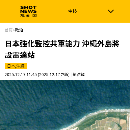
生技
生技
政治
消費生活
在地品牌
財經
健康
首頁
>
政治
日本強化監控共軍能力 沖繩外島將
新南向
體育
設雷達站
日本,沖繩
2025.12.17 11:45
(2025.12.17更新)
| 劉祐龍