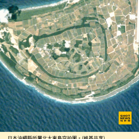
日本沖繩縣所屬北大東島空拍圖。(維基共享)