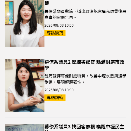
籤
幕僚系議員魏筠，道出政治犯家屬光環背後最
真實的家庭告白。
2026/08/08 10:00
專訪魏筠
幕僚系議員2 歷練書記官 點滿耐磨市政
學
魏筠發揮幕僚耐磨特質，改善中壢水患與通學
步道，展現解題韌性。
2026/08/08 10:00
專訪魏筠
幕僚系議員3 找回客家根 喚醒中壢民主