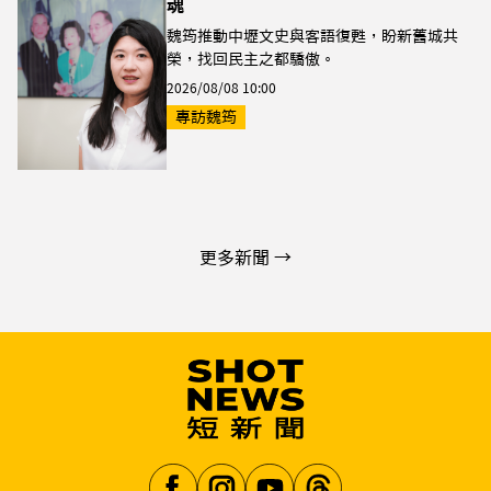
魂
魏筠推動中壢文史與客語復甦，盼新舊城共
榮，找回民主之都驕傲。
2026/08/08 10:00
專訪魏筠
更多新聞 →