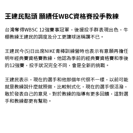
王建民點頭 願續任WBC資格賽投手教練
台灣奪得WBSC 12強賽事冠軍，後援投手群表現出色，牛
棚教練王建民的調度及分工更讓球迷稱讚不已。
王建民今(5)日出席NIKE青棒訓練營時也表示有意願再擔任
明年經典賽資格賽教練，他認為季前的經典賽資格賽和季後
的12強賽，投手狀況完全不同，會是全新的挑戰。
王建民表示，現在的選手和他那個年代很不一樣，以前可能
就是教練說什麼就照做，比較制式化，現在的選手很活潑，
敢於發表自己的意見，對於教練的指導有更多回饋，這對選
手和教練都更有幫助。