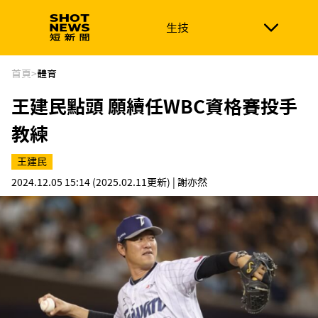
生技
生技
政治
消費生活
在地品牌
財經
健康
首頁
>
體育
王建民點頭 願續任WBC資格賽投手
新南向
體育
教練
王建民
2024.12.05 15:14
(2025.02.11更新)
| 謝亦然