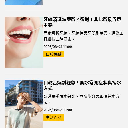
牙縫清潔怎麼選？選對工具比選最貴更
重要
專家解析牙線、牙線棒與牙間刷差異，選對工
具維持口腔健康。
2026/08/08 11:00
口腔保健
口乾舌燥別輕忽！脫水常見症狀與補水
方式
認識夏季脫水警訊、危險族群與正確補水方
法。
2026/08/08 11:00
生活百科