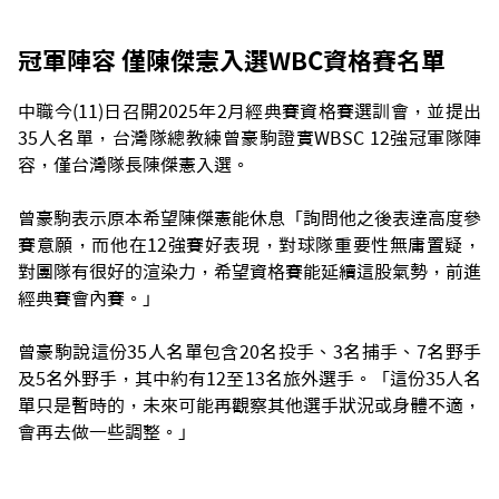
冠軍陣容 僅陳傑憲入選WBC資格賽名單
中職今(11)日召開2025年2月經典賽資格賽選訓會，並提出
35人名單，台灣隊總教練曾豪駒證實WBSC 12強冠軍隊陣
容，僅台灣隊長陳傑憲入選。
曾豪駒表示原本希望陳傑憲能休息「詢問他之後表達高度參
賽意願，而他在12強賽好表現，對球隊重要性無庸置疑，
對團隊有很好的渲染力，希望資格賽能延續這股氣勢，前進
經典賽會內賽。」
曾豪駒說這份35人名單包含20名投手、3名捕手、7名野手
及5名外野手，其中約有12至13名旅外選手。「這份35人名
單只是暫時的，未來可能再觀察其他選手狀況或身體不適，
會再去做一些調整。」