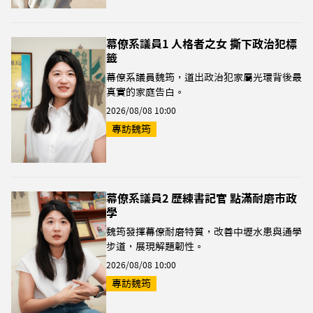
幕僚系議員1 人格者之女 撕下政治犯標
籤
幕僚系議員魏筠，道出政治犯家屬光環背後最
真實的家庭告白。
2026/08/08 10:00
專訪魏筠
幕僚系議員2 歷練書記官 點滿耐磨市政
學
魏筠發揮幕僚耐磨特質，改善中壢水患與通學
步道，展現解題韌性。
2026/08/08 10:00
專訪魏筠