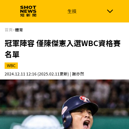
生技
生技
政治
消費生活
在地品牌
財經
健康
首頁
>
體育
冠軍陣容 僅陳傑憲入選WBC資格賽
新南向
體育
名單
WBC
2024.12.11 12:16
(2025.02.11更新)
| 謝亦然