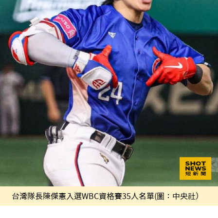
台灣隊長陳傑憲入選WBC資格賽35人名單(圖：中央社）