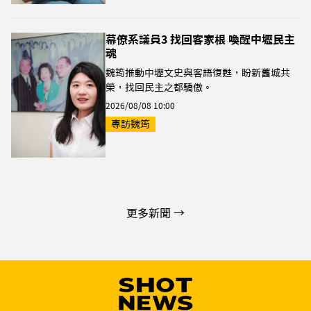
幕僚系議員3 找回客家根 喚醒中壢民主
魂
魏筠推動中壢文史與客語復甦，盼新舊城共
榮，找回民主之都驕傲。
2026/08/08 10:00
專訪魏筠
更多新聞 →