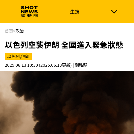
生技
生技
政治
消費生活
在地品牌
財經
健康
首頁
>
政治
以色列空襲伊朗 全國進入緊急狀態
新南向
體育
以色列,伊朗
2025.06.13 10:30
(2025.06.13更新)
| 劉祐龍