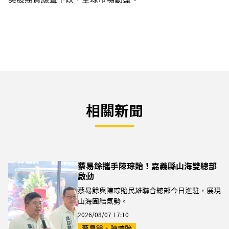
相關新聞
蔡易餘攜手陳琮貽！嘉義縣山海雙總部
啟動
蔡易餘與陳琮貽民雄聯合總部今日進駐，展現
山海團結氣勢。
2026/08/07 17:10
蔡易餘、陳琮貽