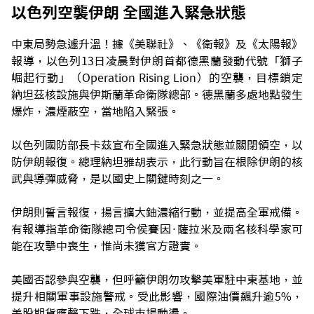
以色列空襲伊朗 全國進入緊急狀態
中東局勢急遽升溫！據《美聯社》、《衛報》及《太陽報》
報導，以色列13日凌晨對伊朗首都德黑蘭發動代號「獅子
崛起行動」（Operation Rising Lion）的空襲，目標鎖定
納坦茲核設施與伊斯蘭革命衛隊總部。德黑蘭多處地點發生
爆炸，濃煙蔽空，當地陷入緊張。
以色列國防部長卡茲宣布全國進入緊急狀態並關閉領空，以
防伊朗報復。總理納坦雅胡表示，此行動旨在根除伊朗的核
武與導彈威脅，是以國史上關鍵時刻之一。
伊朗則誓言報復，揚言擴大鈾濃縮行動，並提高全軍戒備。
有報導指革命衛隊總司令侯賽因·薩拉米及兩名核科學家可
能在攻擊中喪生，惟尚未獲官方證實。
美國否認參與空襲，但呼籲伊朗勿攻擊美軍駐中東基地，並
提升相關軍事設施警戒。受此影響，國際油價飆升逾5%，
美股期貨應聲下跌，全球市場動盪。