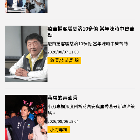
疫苗掮客騙慈濟10多億 當年陳時中曾苦
勸
疫苗掮客騙慈濟10多億 當年陳時中曾苦勸
2026/08/07 11:00
慈濟,疫苗,詐騙
蔣盧的毒油秀
小刀專欄深度剖析蔣萬安與盧秀燕最新政治策
略。
2026/08/06 18:04
小刀專欄