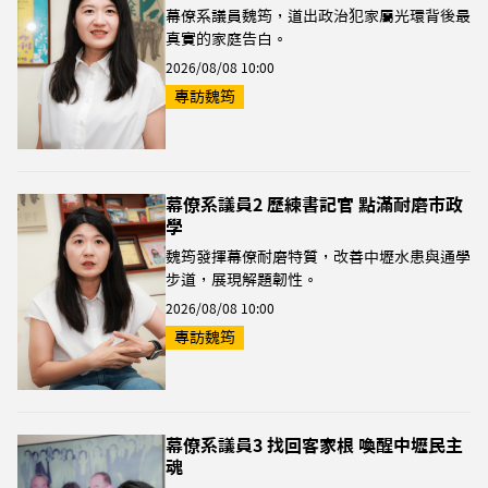
幕僚系議員魏筠，道出政治犯家屬光環背後最
真實的家庭告白。
2026/08/08 10:00
專訪魏筠
幕僚系議員2 歷練書記官 點滿耐磨市政
學
魏筠發揮幕僚耐磨特質，改善中壢水患與通學
步道，展現解題韌性。
2026/08/08 10:00
專訪魏筠
幕僚系議員3 找回客家根 喚醒中壢民主
魂