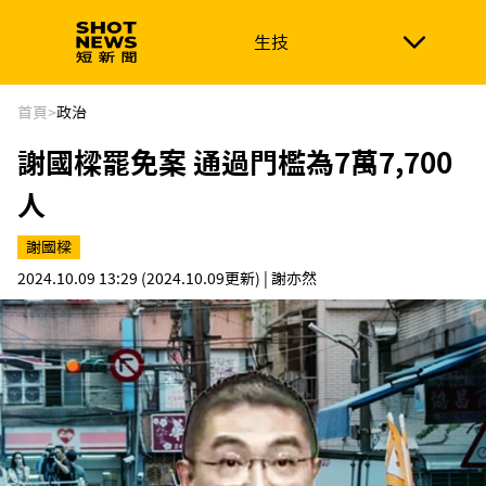
生技
生技
政治
消費生活
在地品牌
財經
健康
首頁
>
政治
謝國樑罷免案 通過門檻為7萬7,700
新南向
體育
人
謝國樑
2024.10.09 13:29
(2024.10.09更新)
| 謝亦然