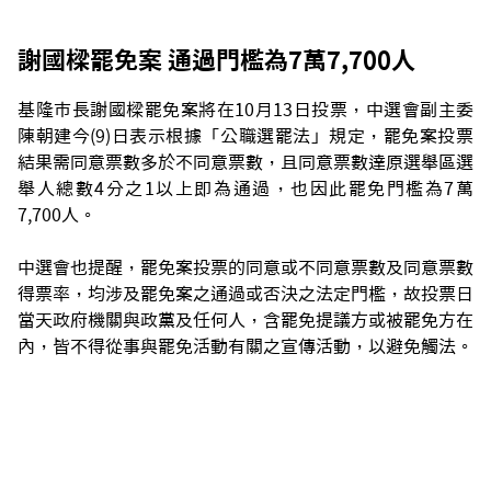
謝國樑罷免案 通過門檻為7萬7,700人
基隆市長謝國樑罷免案將在10月13日投票，中選會副主委
陳朝建今(9)日表示根據「公職選罷法」規定，罷免案投票
結果需同意票數多於不同意票數，且同意票數達原選舉區選
舉人總數4分之1以上即為通過，也因此罷免門檻為7萬
7,700人。
中選會也提醒，罷免案投票的同意或不同意票數及同意票數
得票率，均涉及罷免案之通過或否決之法定門檻，故投票日
當天政府機關與政黨及任何人，含罷免提議方或被罷免方在
內，皆不得從事與罷免活動有關之宣傳活動，以避免觸法。