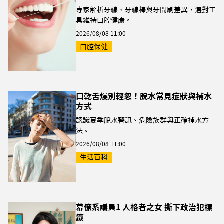
專家解析牙線、牙線棒與牙間刷差異，選對工
具維持口腔健康。
2026/08/08 11:00
口腔保健
口乾舌燥別輕忽！脫水常見症狀與補水
方式
認識夏季脫水警訊、危險族群與正確補水方
法。
2026/08/08 11:00
生活百科
幕僚系議員1 人格者之女 撕下政治犯標
籤