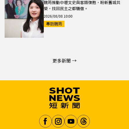
魏筠推動中壢文史與客語復甦，盼新舊城共
榮，找回民主之都驕傲。
2026/08/08 10:00
專訪魏筠
更多新聞 →