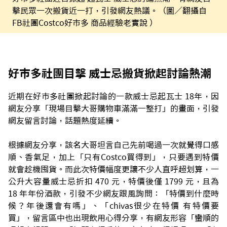
擊民眾一次搬貨近一打，引發網友熱議。（圖／翻攝自
FB社團Costco好市多 商品經驗老實說 ）
好市多社團目擊 威士忌搬貨掀起討論熱潮
近期在好市多社團掀起討論的一款威士忌起瓦士 18年，因
網友分享「現場目擊大哥購物車滿滿一整打」的畫面，引發
網友留言討論，話題熱度延續。
根據網友分享，該名大哥坦言自己先前喝過一次就覺得口感
順、香氣足，加上「只有Costco買得到」，只要遇到特價
就會趁機囤貨。而此次特價幅度更讓不少人直呼超划算，一
公升大容量威士忌折扣 470 元，特價後僅 1799 元，且為
18 年年份酒款，引發不少網友跟風詢問：「特價到什麼時
候？年後還會有嗎」、「chivas很少在特價 有特價要
買」，留言區中也出現飲用心得分享，有網友形容「蠻順的