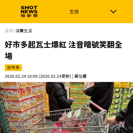
生技
生技
政治
消費生活
在地品牌
財經
健康
首頁
>
消費生活
好市多起瓦士爆紅 注音暗號笑翻全
新南向
體育
場
好市多
2026.02.24 18:00
(2026.02.24更新)
| 黃怡蓁