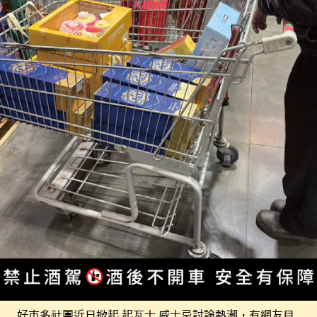
好市多社團近日掀起 起瓦士 威士忌討論熱潮，有網友目