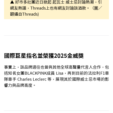
▲ 好市多社團近日掀起 起瓦士 威士忌討論熱潮，引
網友熱議，Threads上也有網友討論該酒款。（圖／
翻攝自Threads)
國際巨星指名並榮獲2025金威獎
事實上，該品牌過往也曾與其他全球高聲量代言人合作，包
括知名女團BLACKPINK成員 Lisa，再到目前的法拉利F1車
隊車手 Charles Leclerc 等，展現其於國際威士忌市場的影
響力與品牌高度。