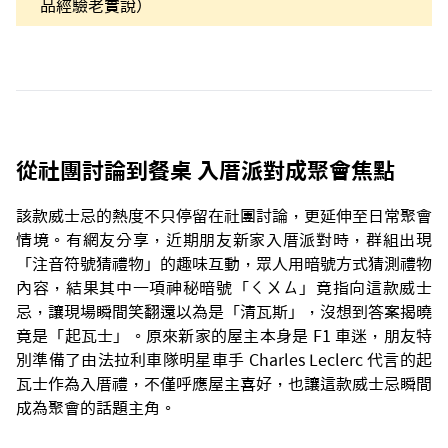
品經驗老實說）
從社團討論到餐桌 入厝派對成聚會焦點
該款威士忌的熱度不只停留在社團討論，更延伸至日常聚會
情境。有網友分享，近期朋友新家入厝派對時，群組出現
「注音符號猜禮物」的趣味互動，眾人用暗號方式猜測禮物
內容，結果其中一項神秘暗號「ㄑㄨㄙ」竟指向這款威士
忌，讓現場瞬間笑翻還以為是「清瓦斯」，沒想到答案揭曉
竟是「起瓦士」。原來新家的屋主本身是 F1 車迷，朋友特
別準備了由法拉利車隊明星車手 Charles Leclerc 代言的起
瓦士作為入厝禮，不僅呼應屋主喜好，也讓這款威士忌瞬間
成為聚會的話題主角。