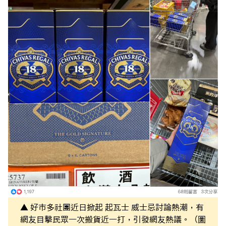
▲ 好市多社團近日掀起 起瓦士 威士忌討論熱潮，有
網友目擊民眾一次搬貨近一打，引發網友熱議。（圖