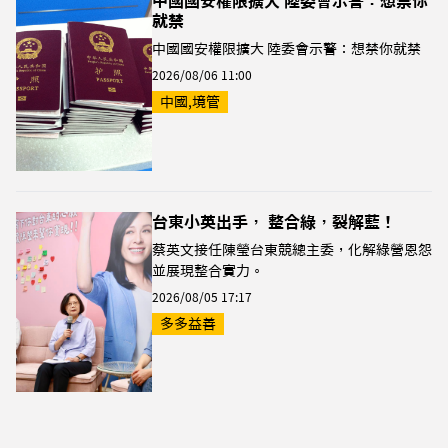
中國國安權限擴大 陸委會示警：想禁你
就禁
中國國安權限擴大 陸委會示警：想禁你就禁
2026/08/06 11:00
中國,境管
台東小英出手， 整合綠，裂解藍！
蔡英文接任陳瑩台東競總主委，化解綠營恩怨
並展現整合實力。
2026/08/05 17:17
多多益善