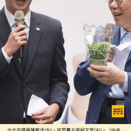
台北市議員陳宥丞(左)、民眾黨主席柯文哲(右)。（中央