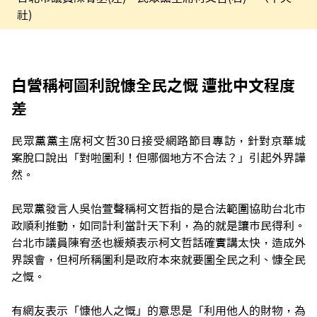
社)
白營稱柯圖利說慷全民之慨 遭批中文程度
差
民眾黨黨主席柯文哲30日接受網路節目專訪，針對京華城
案脫口說出「對啦圖利！但哪個地方不合法？」引起外界譁
然。
民眾黨發言人吳怡萱聲稱柯文哲指的是合法範圍協助台北市
政順利推動，如同計利當計天下利，為的就是讓市民得利。
台北市議員陳宥丞也緩頰表示柯文哲話確實講太快，造成外
界誤會，但柯所稱圖利是政府本來就要圖全民之利、慷全民
之慨。
有網友表示「慷他人之慨」的意思是「利用他人的財物，為