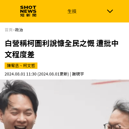
生技
生技
政治
消費生活
在地品牌
財經
健康
首頁
>
政治
白營稱柯圖利說慷全民之慨 遭批中
新南向
體育
文程度差
陳宥丞、柯文哲
2024.08.01 11:30
(2024.08.01更新)
| 謝硯宇