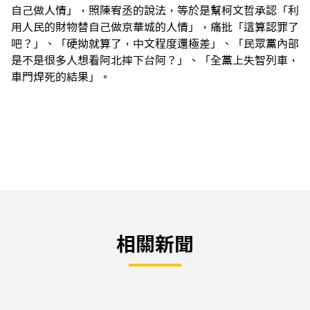
自己做人情」，照陳宥丞的說法，等於是幫柯文哲承認「利
用人民的財物替自己做京華城的人情」，痛批「這算認罪了
吧？」、「硬拗就算了，中文程度還極差」、「民眾黨內部
是不是很多人想看阿北摔下台阿？」、「全黨上失智列車，
車門焊死的結果」。
相關新聞