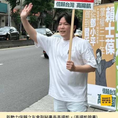
新動力信賴之友會副秘書長高揚凱。(高揚凱臉書)