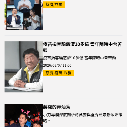
慈濟,詐騙
疫苗掮客騙慈濟10多億 當年陳時中曾苦
勸
疫苗掮客騙慈濟10多億 當年陳時中曾苦勸
2026/08/07 11:00
慈濟,疫苗,詐騙
蔣盧的毒油秀
小刀專欄深度剖析蔣萬安與盧秀燕最新政治策
略。