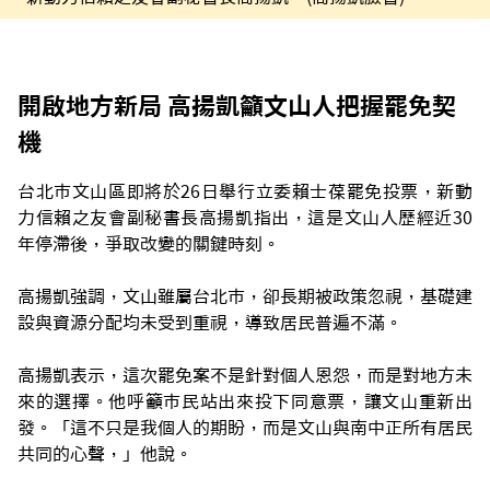
開啟地方新局 高揚凱籲文山人把握罷免契
機
台北市文山區即將於26日舉行立委賴士葆罷免投票，新動
力信賴之友會副秘書長高揚凱指出，這是文山人歷經近30
年停滯後，爭取改變的關鍵時刻。
高揚凱強調，文山雖屬台北市，卻長期被政策忽視，基礎建
設與資源分配均未受到重視，導致居民普遍不滿。
高揚凱表示，這次罷免案不是針對個人恩怨，而是對地方未
來的選擇。他呼籲市民站出來投下同意票，讓文山重新出
發。「這不只是我個人的期盼，而是文山與南中正所有居民
共同的心聲，」他說。