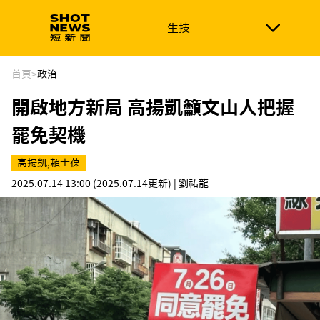
生技
生技
政治
消費生活
在地品牌
財經
健康
首頁
>
政治
開啟地方新局 高揚凱籲文山人把握
新南向
體育
罷免契機
高揚凱,賴士葆
2025.07.14 13:00
(2025.07.14更新)
| 劉祐龍