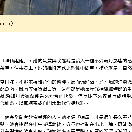
ei_cc）
「神仙姐姐」，她的氣質與狀態總是給人一種不受歲月影響的感
菜單，但事實上，她的維持方式比想像中簡單，核心就是「自然
常口味，不追求複雜花俏的料理，反而偏好蒸、煮、燉的清淡做
配魚肉、雞肉等優質蛋白質，這些都是她長年保持纖細體態的重
為她深知甜食雖然能帶來短暫的快樂，但長期下來容易造成體重
代甜點，以無糖茶或白開水取代含糖飲料。
一個完全剝奪飲食樂趣的人。她相信「適量」才是最能長久堅持
點，她會挑選在中午或運動後，分量也控制在小小一塊，既能滿
種有彈性的飲食態度，讓她從來不需要陷入反覆的溜溜球減肥，