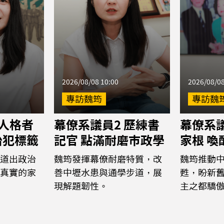
2026/08/08 10:00
2026/08/08
專訪魏筠
專訪魏
 人格者
幕僚系議員2 歷練書
幕僚系議
治犯標籤
記官 點滿耐磨市政學
家根 
道出政治
魏筠發揮幕僚耐磨特質，改
魏筠推動
真實的家
善中壢水患與通學步道，展
甦，盼新
現解題韌性。
主之都驕