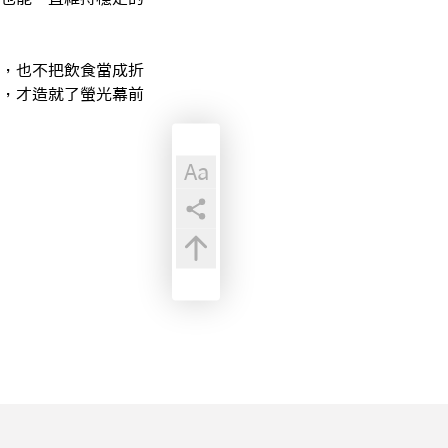
，也不把飲食當成折
，才造就了螢光幕前
Aa