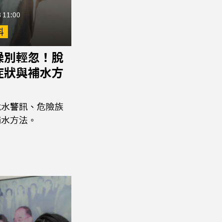
 11:00
科
燥別輕忽！脫
症狀與補水方
脫水警訊、危險族
補水方法。