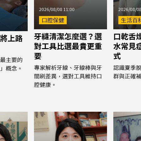
2026/08/08 11:00
2026/08/08
口腔保健
生活百
牙縫清潔怎麼選？選
口乾舌
將上路
對工具比選最貴更重
水常見
要
式
最主要的
專家解析牙線、牙線棒與牙
認識夏季
」概念。
間刷差異，選對工具維持口
群與正確
腔健康。