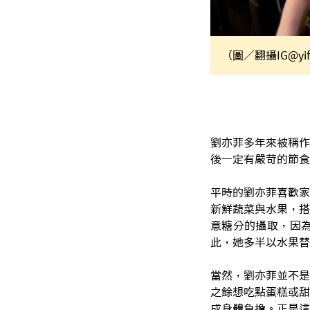
（圖／翻攝IG@yif
劉亦菲多年來被稱作
後一定有嚴苛的節食
平時的劉亦菲喜歡家
新鮮蔬菜與水果，搭
意糖分的攝取，因
此，她多半以水果替
當然，劉亦菲並不是
之餘想吃點蛋糕或甜
成身體負擔。正是這