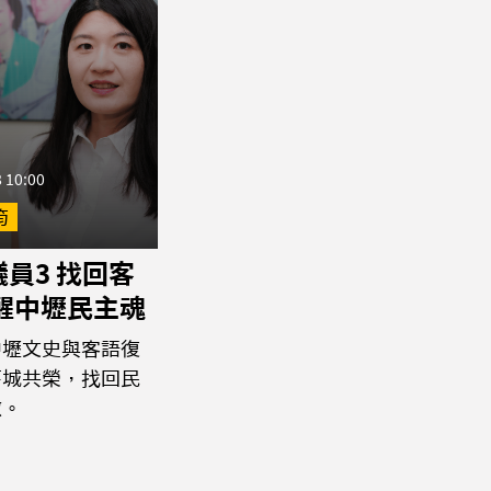
 10:00
筠
員3 找回客
喚醒中壢民主魂
中壢文史與客語復
舊城共榮，找回民
傲。