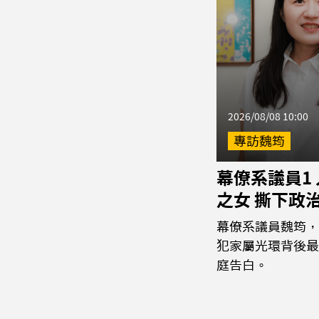
2026/08/08 10:00
專訪魏筠
幕僚系議員1
之女 撕下政
幕僚系議員魏筠，
犯家屬光環背後最
庭告白。