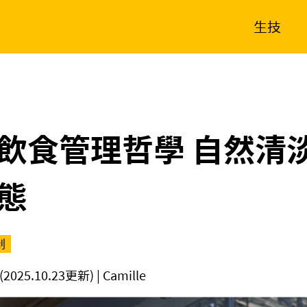
生技
消費生活
在地品牌
財經
健康
新南向
體育
飲食管理哲學 自然清
態
制
(2025.10.23更新)
| Camille