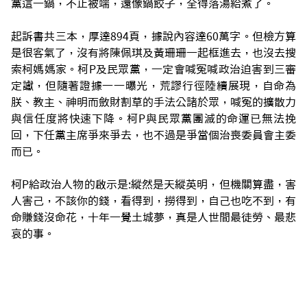
黨這一鍋，不止被端，還像鍋餃子，全得落湯給煮了。
起訴書共三本，厚達894頁，據說內容達60萬字。但檢方算
是很客氣了，沒有將陳佩琪及黃珊珊一起框進去，也沒去搜
索柯媽媽家。柯P及民眾黨，一定會喊冤喊政治迫害到三審
定讞，但隨著證據一一曝光，荒謬行徑陸續展現，自命為
朕、教主、神明而斂財割草的手法公諸於眾，喊冤的擴散力
與信任度將快速下降。柯P與民眾黨團滅的命運已無法挽
回，下任黨主席爭來爭去，也不過是爭當個治喪委員會主委
而已。
柯P給政治人物的啟示是:縱然是天縱英明，但機關算盡，害
人害己，不該你的錢，看得到，撈得到，自己也吃不到，有
命賺錢沒命花，十年一覺土城夢，真是人世間最徒勞、最悲
哀的事。