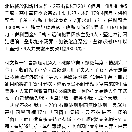
北檢終於起訴柯文哲，2案4罪求刑28年6個月，併科罰金5
千萬。高中童鞋李文宗為主要共犯，求刑17年4個月，併科
罰金1千萬。行賄主犯沈慶京，2罪求刑17年，併科罰金
3300萬。行賄共犯應曉薇，收賄及洗錢2罪求刑16年6個
月，併科罰金5千萬。這個犯罪團伙主犯4人，堅定奉行囚
犯理論，全都拒不認罪，犯後態度惡劣，全都求刑15年以
上重刑，4人共要繳出罰款1億4300萬。
柯文哲一生自詡聰明過人，機關算盡，聚斂無度，搜刮完了
金主，收割光了小草，最後卻只肥了夫人、子女、甚至是攜
巨款遠蕩海外的橘子等人，連國家也賺了1億4千萬。自己
卻只能將餘生寄付牢獄，絲毫享受不到半點財富帶來的生活
樂趣。人家正規致富可以衣錦還鄉，柯P卻是為他人作了嫁
衣，自己鋃鐺入獄，也算是種「犧牲小我，成全大我」，
「功成不必在我」。28年有期徒刑形同無期徒刑，與50年
高中同學再續17年「同窗」情緣，只不過是不一樣的
「窗」。而且還有多案待查待辦，不止柯P將案案相連到天
邊，有期勝無期，其徒眾親友，也將因他案牽連入罪，民眾