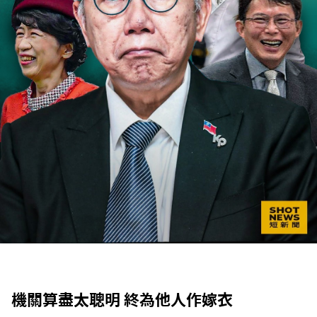
機關算盡太聰明 終為他人作嫁衣