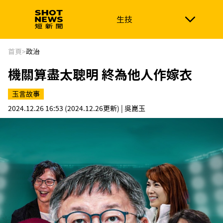
生技
生技
政治
消費生活
在地品牌
財經
健康
首頁
>
政治
機關算盡太聰明 終為他人作嫁衣
新南向
體育
玉言故事
2024.12.26 16:53
(2024.12.26更新)
| 吳崑玉