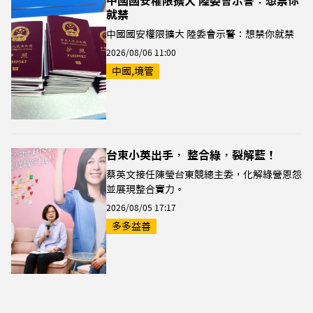
中國國安權限擴大 陸委會示警：想禁你
就禁
中國國安權限擴大 陸委會示警：想禁你就禁
2026/08/06 11:00
中國,境管
台東小英出手， 整合綠，裂解藍！
蔡英文接任陳瑩台東競總主委，化解綠營恩怨
並展現整合實力。
2026/08/05 17:17
多多益善