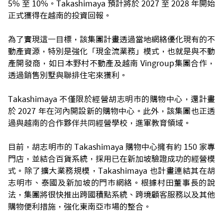
5% 至 10%。Takashimaya 預計將於 2027 至 2028 年開始
正式獲得在越南的投資回報。
為了實現這一目標，該集團計畫透過當地網絡優化現有的不
動產資源，特別是強化「現金流業務」模式，也就是與不動
產開發商，如日本野村不動產及越南 Vingroup集團合作，
透過銷售別墅與聯排住宅來獲利。
Takashimaya 不僅限於經營胡志明市的購物中心，還計畫
於 2027 年在河內開設新的購物中心。此外，該集團也正透
過與越南的合作夥伴共同經營學校，進軍教育領域。
目前，胡志明市的 Takashimaya 購物中心擁有約 150 家專
門店，並結合百貨系統，採用已在新加坡驗證成功的經營模
式。除了擴大業務規模，Takashimaya 也計畫連結其在胡
志明市、泰國及新加坡的門市網絡。根據村田董事長的說
法，集團將很快推出跨國積點系統、跨境顧客服務以及其他
購物便利措施，強化東南亞市場的整合。