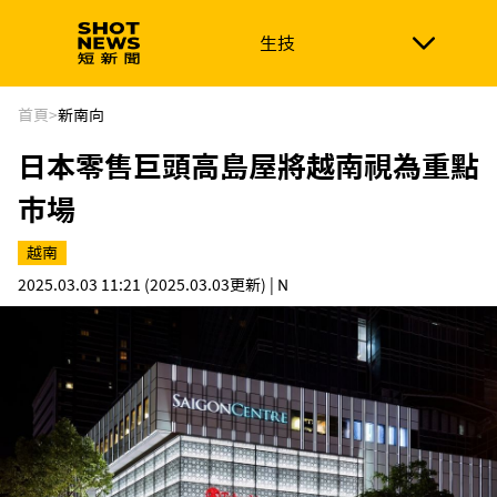
生技
生技
政治
消費生活
在地品牌
財經
健康
首頁
>
新南向
日本零售巨頭高島屋將越南視為重點
新南向
體育
市場
越南
2025.03.03 11:21
(2025.03.03更新)
| N