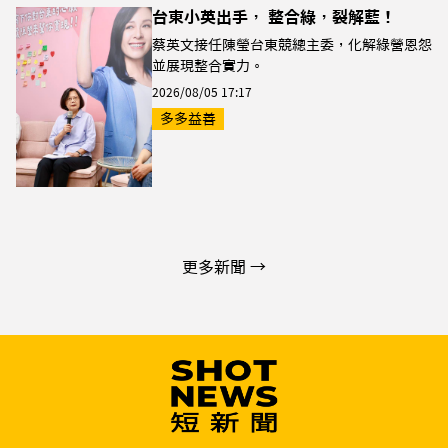
台東小英出手， 整合綠，裂解藍！
蔡英文接任陳瑩台東競總主委，化解綠營恩怨
並展現整合實力。
2026/08/05 17:17
多多益善
更多新聞 →