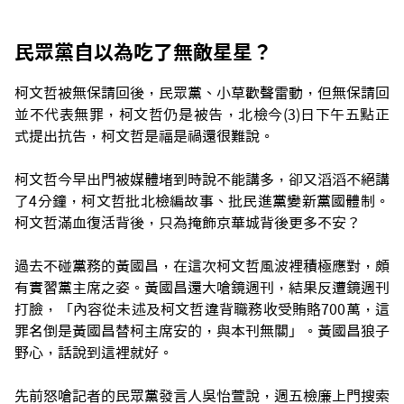
民眾黨自以為吃了無敵星星？
柯文哲被無保請回後，民眾黨、小草歡聲雷動，但無保請回
並不代表無罪，柯文哲仍是被告，北檢今(3)日下午五點正
式提出抗告，柯文哲是福是禍還很難說。
柯文哲今早出門被媒體堵到時說不能講多，卻又滔滔不絕講
了4分鐘，柯文哲批北檢編故事、批民進黨變新黨國體制。
柯文哲滿血復活背後，只為掩飾京華城背後更多不安？
過去不碰黨務的黃國昌，在這次柯文哲風波裡積極應對，頗
有實習黨主席之姿。黃國昌還大嗆鏡週刊，結果反遭鏡週刊
打臉，「內容從未述及柯文哲違背職務收受賄賂700萬，這
罪名倒是黃國昌替柯主席安的，與本刊無關」。黃國昌狼子
野心，話說到這裡就好。
先前怒嗆記者的民眾黨發言人吳怡萱說，週五檢廉上門搜索