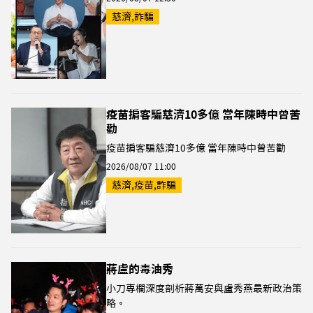
慈濟,詐騙
疫苗掮客騙慈濟10多億 當年陳時中曾苦
勸
疫苗掮客騙慈濟10多億 當年陳時中曾苦勸
2026/08/07 11:00
慈濟,疫苗,詐騙
蔣盧的毒油秀
小刀專欄深度剖析蔣萬安與盧秀燕最新政治策
略。