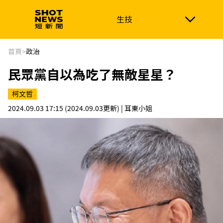
生技
生技
政治
消費生活
在地品牌
財經
健康
首頁
>
政治
民眾黨自以為吃了無敵星星？
新南向
體育
柯文哲
2024.09.03 17:15
(2024.09.03更新)
| 耳東小姐