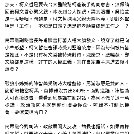
那天，柯文哲是要去台大醫院幫柯爸簽手術同意書，無保請
回後柯文哲心繫父親，昨晚到台大探視，講到這裡，吳怡萱
還一度哽咽。問題是，柯文哲探視父親天經地義，卻對外聲
稱是「工作」，不知是口誤？還是把孝順當成是工作之一？
民眾黨副秘書長許甫臉書打著人權大旗發文，說穿了就是向
小草形塑，柯文哲在審訊時受到壓迫凌虐。因為每個被告皆
是如此，不是只有柯文哲被特殊對待，沈慶京、應曉薇、鄭
文燦都是這樣，許甫的人權正義，怎在自家黨主席進去後才
爆發？
戰狼小姊姊的陳智菡受訪時大嗆藍綠，罵游淑慧是雙面人、
簡舒培搶當柯黑、苗博雅沒算出840%。面對造謠，陳智菡
大可直接提告，看看到底是誰在亂說話，為何不做？退一萬
步講，政治攻防本就是趁你虛要你命，藍綠不打趁
此機
會，要選黃道吉日？
民眾黨今對司法、政敵展開大反攻，館長也撂話，如果再押
柯文哲，就要號召十倍、百倍人包圍法院。但民眾黨與其說