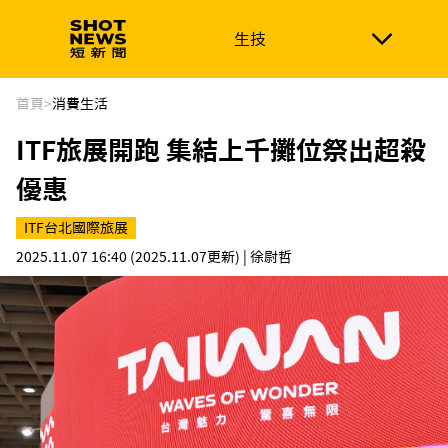
生技
生技
政治
消費生活
在地品牌
財經
健康
首頁
>
消費生活
ITF旅展開跑 集結上千攤位祭出超殺
新南向
體育
優惠
ITF台北國際旅展
2025.11.07 16:40
(2025.11.07更新)
| 徐尉哲