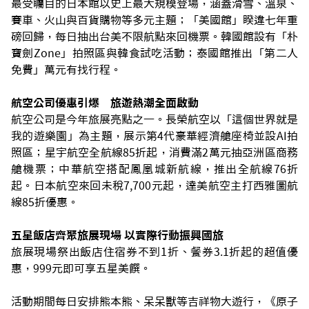
最受矚目的日本館以史上最大規模登場，涵蓋滑雪、溫泉、
賽車、火山與百貨購物等多元主題；「美國館」睽違七年重
磅回歸，每日抽出台美不限航點來回機票。韓國館設有「朴
寶劍Zone」拍照區與韓食試吃活動；泰國館推出「第二人
免費」萬元有找行程。
航空公司優惠引爆 旅遊熱潮全面啟動
航空公司是今年旅展亮點之一。長榮航空以「這個世界就是
我的遊樂園」為主題，展示第4代豪華經濟艙座椅並設AI拍
照區；星宇航空全航線85折起，消費滿2萬元抽亞洲區商務
艙機票；中華航空搭配鳳凰城新航線，推出全航線76折
起。日本航空來回未稅7,700元起，達美航空主打西雅圖航
線85折優惠。
五星飯店齊聚旅展現場 以實際行動振興國旅
旅展現場祭出飯店住宿券不到1折、餐券3.1折起的超值優
惠，999元即可享五星美饌。
活動期間每日安排熊本熊、呆呆獸等吉祥物大遊行，《原子