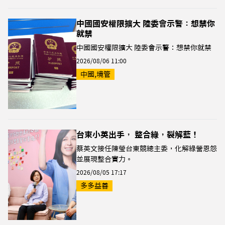
中國國安權限擴大 陸委會示警：想禁你
就禁
中國國安權限擴大 陸委會示警：想禁你就禁
2026/08/06 11:00
中國,境管
台東小英出手， 整合綠，裂解藍！
蔡英文接任陳瑩台東競總主委，化解綠營恩怨
並展現整合實力。
2026/08/05 17:17
多多益善