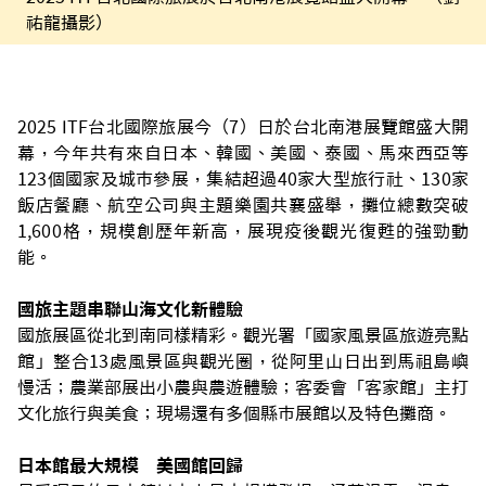
祐龍攝影）
2025 ITF台北國際旅展今（7）日於台北南港展覽館盛大開
幕，今年共有來自日本、韓國、美國、泰國、馬來西亞等
123個國家及城市參展，集結超過40家大型旅行社、130家
飯店餐廳、航空公司與主題樂園共襄盛舉，攤位總數突破
1,600格，規模創歷年新高，展現疫後觀光復甦的強勁動
能。
國旅主題串聯山海文化新體驗
國旅展區從北到南同樣精彩。觀光署「國家風景區旅遊亮點
館」整合13處風景區與觀光圈，從阿里山日出到馬祖島嶼
慢活；農業部展出小農與農遊體驗；客委會「客家館」主打
文化旅行與美食；現場還有多個縣市展館以及特色攤商。
日本館最大規模 美國館回歸