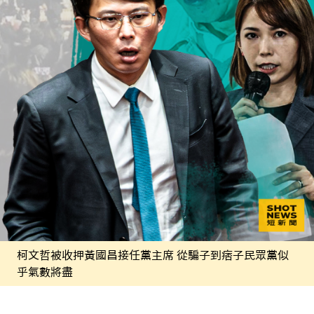
柯文哲被收押黃國昌接任黨主席 從騙子到痞子民眾黨似
乎氣數將盡