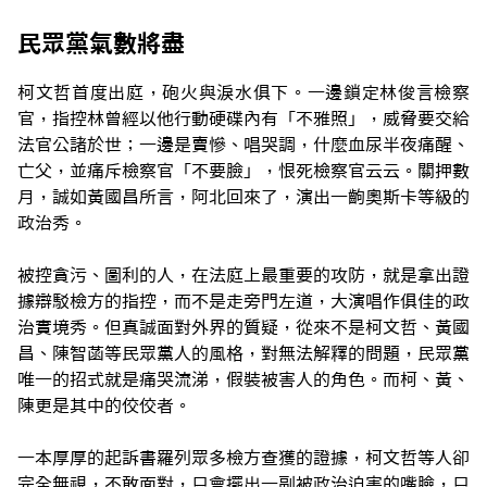
民眾黨氣數將盡
柯文哲首度出庭，砲火與淚水俱下。一邊鎖定林俊言檢察
官，指控林曾經以他行動硬碟內有「不雅照」，威脅要交給
法官公諸於世；一邊是賣慘、唱哭調，什麼血尿半夜痛醒、
亡父，並痛斥檢察官「不要臉」，恨死檢察官云云。關押數
月，誠如黃國昌所言，阿北回來了，演出一齣奧斯卡等級的
政治秀。
被控貪污、圖利的人，在法庭上最重要的攻防，就是拿出證
據辯駁檢方的指控，而不是走旁門左道，大演唱作俱佳的政
治實境秀。但真誠面對外界的質疑，從來不是柯文哲、黃國
昌、陳智菡等民眾黨人的風格，對無法解釋的問題，民眾黨
唯一的招式就是痛哭流涕，假裝被害人的角色。而柯、黃、
陳更是其中的佼佼者。
一本厚厚的起訴書羅列眾多檢方查獲的證據，柯文哲等人卻
完全無視，不敢面對，只會擺出一副被政治迫害的嘴臉，只