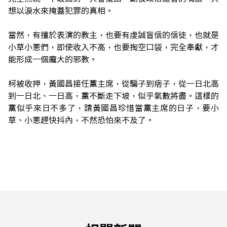
想以淚水來掩蓋犯罪的真相。
當然，有擅於表演的教主，也要有虔誠盲信的信徒，也就是
小草小蔥們，即使收入不高，也要掏空口袋，完全奉獻，才
能形成一個龐大的邪教。
柯被收押，黃國昌接任黨主席，從騙子到痞子，從一日北高
到一日北、一日高，黨不斷走下坡，似乎氣數將盡。這樣的
黨似乎來日不多了，請黃國昌珍惜當黨主席的日子，要小
草、小蔥趕快抖內，不然恐怕來不及了。