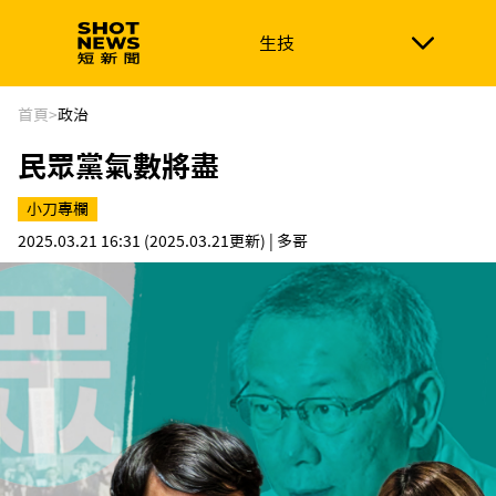
生技
生技
政治
消費生活
在地品牌
財經
健康
首頁
>
政治
民眾黨氣數將盡
新南向
體育
小刀專欄
2025.03.21 16:31
(2025.03.21更新)
| 多哥