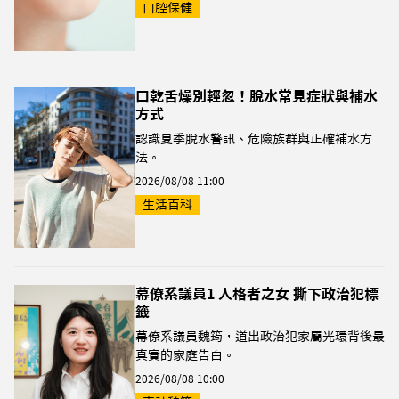
口腔保健
口乾舌燥別輕忽！脫水常見症狀與補水
方式
認識夏季脫水警訊、危險族群與正確補水方
法。
2026/08/08 11:00
生活百科
幕僚系議員1 人格者之女 撕下政治犯標
籤
幕僚系議員魏筠，道出政治犯家屬光環背後最
真實的家庭告白。
2026/08/08 10:00