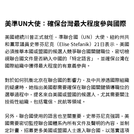
美準UN大使：確保台灣最大程度參與國際
美國總統川普正式就任，準聯合國（UN）大使、紐約州共
和黨眾議員史蒂芬尼克（Elise Stefanik）21日表示，美國
必須推舉本國或盟國的候選人競爭聯合國關鍵職位，密切檢
視聯合國文件是否納入中國的「特定語言」，並確保台灣在
國際組織中獲得最大程度的有意義參與。
對於如何抗衡北京在聯合國的影響力，及中共滲透國際組織
的疑慮時，她指出美國都需要確保在聯合國關鍵領導職位的
選舉過程中，提名來自美國或盟國的候選人，尤其需要關注
技術性組織，包括電信、民航等領域。
另外，聯合國使用的語言也至關重要，史蒂芬尼克強調，美
國需要密切監控聯合國體系內所有文件及聲明的內容，並制
定計畫，招募更多美國或盟國人士進入聯合國，以落實這項