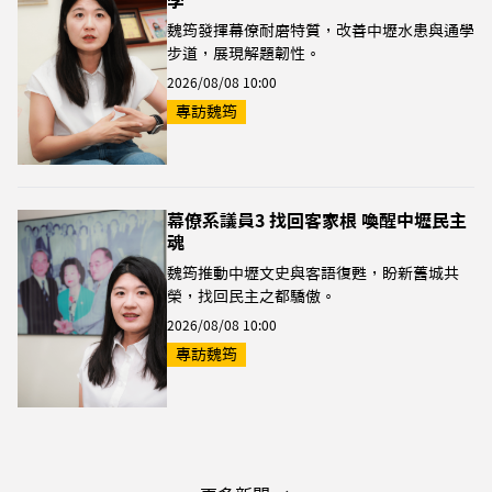
學
魏筠發揮幕僚耐磨特質，改善中壢水患與通學
步道，展現解題韌性。
2026/08/08 10:00
專訪魏筠
幕僚系議員3 找回客家根 喚醒中壢民主
魂
魏筠推動中壢文史與客語復甦，盼新舊城共
榮，找回民主之都驕傲。
2026/08/08 10:00
專訪魏筠