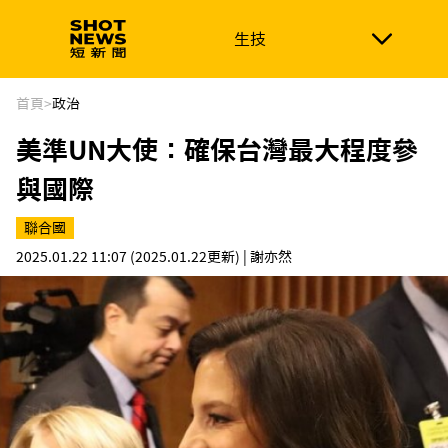
生技
生技
政治
消費生活
在地品牌
財經
健康
首頁
>
政治
美準UN大使：確保台灣最大程度參
新南向
體育
與國際
聯合國
2025.01.22 11:07
(2025.01.22更新)
| 謝亦然