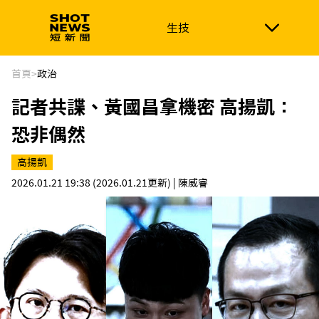
生技
生技
政治
消費生活
在地品牌
財經
健康
首頁
>
政治
記者共諜、黃國昌拿機密 高揚凱：
新南向
體育
恐非偶然
高揚凱
2026.01.21 19:38
(2026.01.21更新)
| 陳威睿