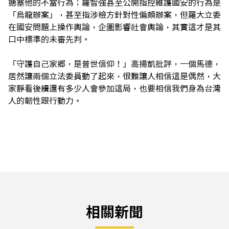
搪塞他的不當行為；羅智強甚至公開指控維護國安的行為是
「烏龍辦案」，甚至指涉檢方針對性偏頗辦案，但羅大立委
在國安問題上操作輿論，企圖影響社會輿論，其實這才是其
口中標準的未審先判。
「守護自己家鄉，是普世信仰！」高揚凱批評，一個馬德，
居然讓兩個立法委員動了起來，很難讓人相信這是偶然，大
家靜看後續還有多少人會參加這局，也要相信我們身為台灣
人的韌性跟行動力。
相關新聞