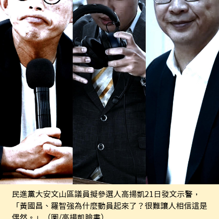
民進黨大安文山區議員擬參選人高揚凱21日發文示警，
「黃國昌、羅智強為什麼動員起來了？很難讓人相信這是
偶然。」（圖/高揚凱臉書）