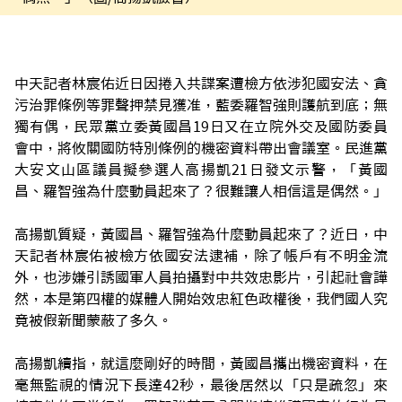
中天記者林宸佑近日因捲入共諜案遭檢方依涉犯國安法、貪
污治罪條例等罪聲押禁見獲准，藍委羅智強則護航到底；無
獨有偶，民眾黨立委黃國昌19日又在立院外交及國防委員
會中，將攸關國防特別條例的機密資料帶出會議室。民進黨
大安文山區議員擬參選人高揚凱21日發文示警，「黃國
昌、羅智強為什麼動員起來了？很難讓人相信這是偶然。」
高揚凱質疑，黃國昌、羅智強為什麼動員起來了？近日，中
天記者林宸佑被檢方依國安法逮補，除了帳戶有不明金流
外，也涉嫌引誘國軍人員拍攝對中共效忠影片，引起社會譁
然，本是第四權的媒體人開始效忠紅色政權後，我們國人究
竟被假新聞蒙蔽了多久。
高揚凱續指，就這麼剛好的時間，黃國昌攜出機密資料，在
毫無監視的情況下長達42秒，最後居然以「只是疏忽」來