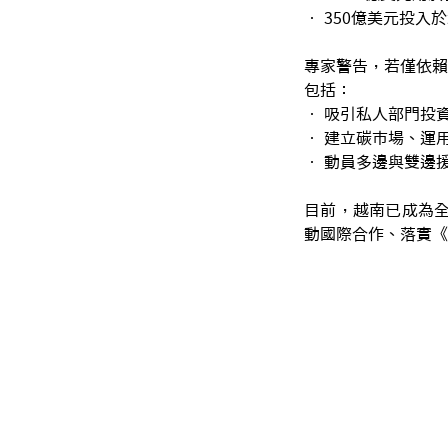
• 350億美元投
專家警告，若僅依賴
包括：
• 吸引私人部門投
• 建立碳市場、運
• 動員多邊與雙邊
目前，越南已成為全
動國際合作、落實《