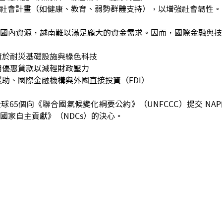
入於社會計畫（如健康、教育、弱勢群體支持），以增強社會韌性。
國內資源，越南難以滿足龐大的資金需求。因而，國際金融與技
資於耐災基礎設施與綠色科技
用優惠貸款以減輕財政壓力
援助、國際金融機構與外國直接投資（FDI）
球65個向《聯合國氣候變化綱要公約》（UNFCCC）提交 NA
國家自主貢獻》（NDCs）的決心。