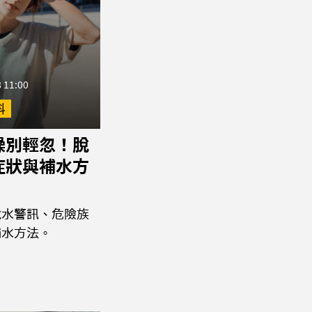
 11:00
科
燥別輕忽！脫
症狀與補水方
脫水警訊、危險族
補水方法。