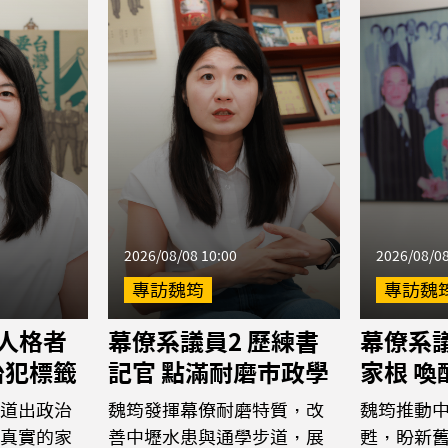
2026/08/08 10:00
2026/08/08
專訪魏筠
專訪魏
 人格者
幕僚系議員2 歷練書
幕僚系議
治犯標籤
記官 點滿耐磨市政學
家根 
道出政治
魏筠發揮幕僚耐磨特質，改
魏筠推動
真實的家
善中壢水患與通學步道，展
甦，盼新