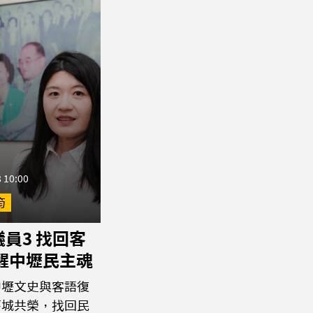
 10:00
筠
員3 找回客
喚醒中壢民主魂
中壢文史與客語復
舊城共榮，找回民