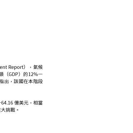
ent Report），氣候
額（GDP）的12%—
P）指出，該國在本階段
64.16 億美元，相當
重大挑戰。