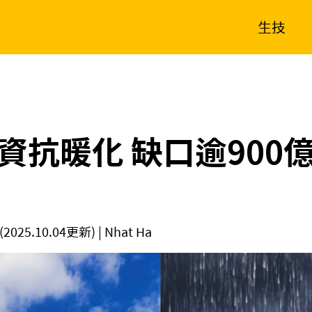
生技
消費生活
在地品牌
財經
健康
新南向
體育
資抗暖化 缺口逾900
(2025.10.04更新)
| Nhat Ha