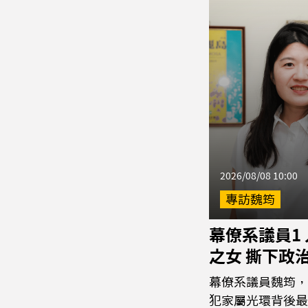
2026/08/08 10:00
專訪魏筠
幕僚系議員1
之女 撕下政
幕僚系議員魏筠，
犯家屬光環背後最