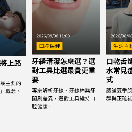
2026/08/08 11:00
2026/08/08
口腔保健
生活百
牙縫清潔怎麼選？選
口乾舌
將上路
對工具比選最貴更重
水常見
要
式
最主要的
專家解析牙線、牙線棒與牙
認識夏季
」概念。
間刷差異，選對工具維持口
群與正確
腔健康。