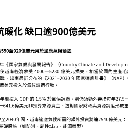
暖化 缺口逾900億美元
集550至920億美元用於適應氣候變遷
《國家氣候與發展報告》（Country Climate and Developm
 年使越南經濟蒙受 4000—5230 億美元損失，相當於國內生產毛
挑戰，越南最新公布的《2021–2030 年國家適應計畫》（NA
20 億美元投入於氣候調適行動。
投入 GDP 的 1.5% 於氣候調適，則仍須額外籌措每年27.5—
5—641.6億美元非預算來源資金。這對國家財政與資源調度形成
2至2040年間，越南適應氣候所需的額外投資將達2540億美元：
用於基礎設施（如防洪、韌性城市、能源轉型）