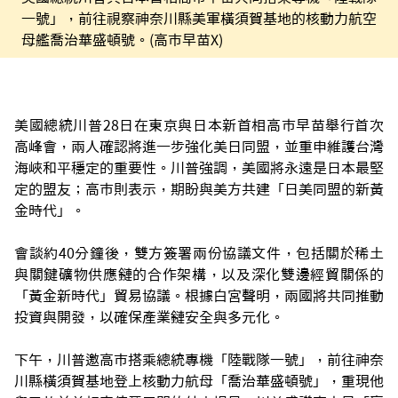
一號」，前往視察神奈川縣美軍橫須賀基地的核動力航空
母艦喬治華盛頓號。(高市早苗X)
美國總統川普28日在東京與日本新首相高市早苗舉行首次
高峰會，兩人確認將進一步強化美日同盟，並重申維護台灣
海峽和平穩定的重要性。川普強調，美國將永遠是日本最堅
定的盟友；高市則表示，期盼與美方共建「日美同盟的新黃
金時代」。
會談約40分鐘後，雙方簽署兩份協議文件，包括關於稀土
與關鍵礦物供應鏈的合作架構，以及深化雙邊經貿關係的
「黃金新時代」貿易協議。根據白宮聲明，兩國將共同推動
投資與開發，以確保產業鏈安全與多元化。
下午，川普邀高市搭乘總統專機「陸戰隊一號」，前往神奈
川縣橫須賀基地登上核動力航母「喬治華盛頓號」，重現他