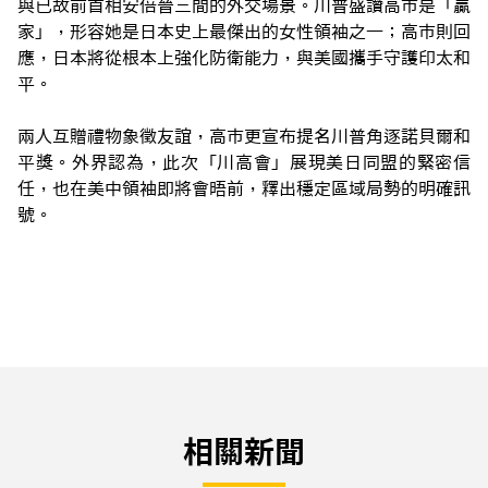
與已故前首相安倍晉三間的外交場景。川普盛讚高市是「贏
家」，形容她是日本史上最傑出的女性領袖之一；高市則回
應，日本將從根本上強化防衛能力，與美國攜手守護印太和
平。
兩人互贈禮物象徵友誼，高市更宣布提名川普角逐諾貝爾和
平獎。外界認為，此次「川高會」展現美日同盟的緊密信
任，也在美中領袖即將會晤前，釋出穩定區域局勢的明確訊
號。
相關新聞