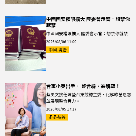
中國國安權限擴大 陸委會示警：想禁你
就禁
中國國安權限擴大 陸委會示警：想禁你就禁
2026/08/06 11:00
中國,境管
台東小英出手， 整合綠，裂解藍！
蔡英文接任陳瑩台東競總主委，化解綠營恩怨
並展現整合實力。
2026/08/05 17:17
多多益善