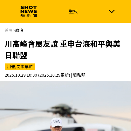
生技
生技
政治
消費生活
在地品牌
財經
健康
首頁
>
政治
川高峰會展友誼 重申台海和平與美
新南向
體育
日聯盟
川普,高市早苗
2025.10.29 10:30
(2025.10.29更新)
| 劉祐龍