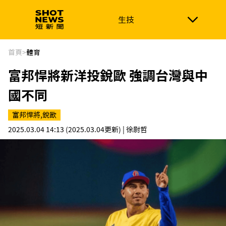
生技
生技
政治
消費生活
在地品牌
財經
健康
首頁
>
體育
富邦悍將新洋投銳歐 強調台灣與中
新南向
體育
國不同
富邦悍將,銳歐
2025.03.04 14:13
(2025.03.04更新)
| 徐尉哲