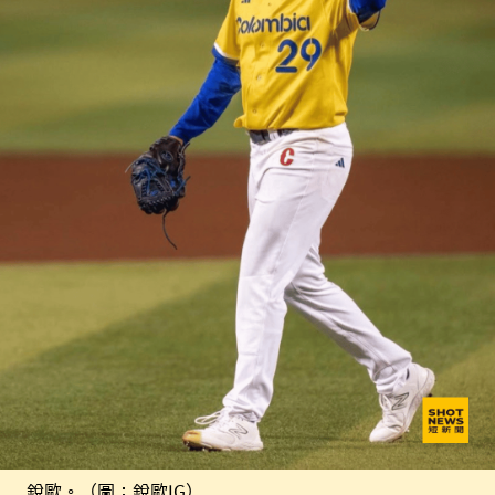
銳歐。（圖：銳歐IG）