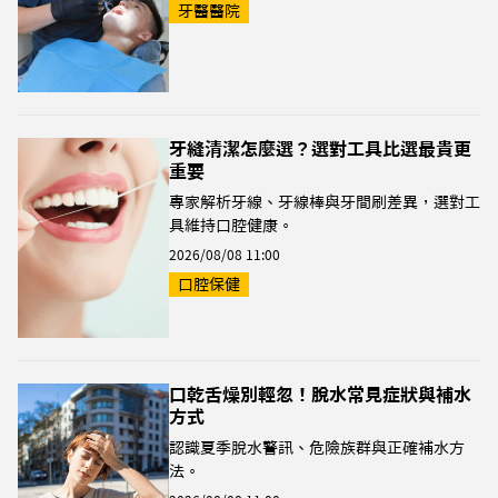
牙醫醫院
牙縫清潔怎麼選？選對工具比選最貴更
重要
專家解析牙線、牙線棒與牙間刷差異，選對工
具維持口腔健康。
2026/08/08 11:00
口腔保健
口乾舌燥別輕忽！脫水常見症狀與補水
方式
認識夏季脫水警訊、危險族群與正確補水方
法。