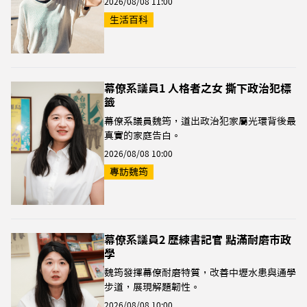
2026/08/08 11:00
生活百科
幕僚系議員1 人格者之女 撕下政治犯標
籤
幕僚系議員魏筠，道出政治犯家屬光環背後最
真實的家庭告白。
2026/08/08 10:00
專訪魏筠
幕僚系議員2 歷練書記官 點滿耐磨市政
學
魏筠發揮幕僚耐磨特質，改善中壢水患與通學
步道，展現解題韌性。
2026/08/08 10:00