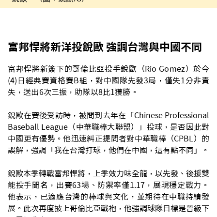
富邦悍將新洋投銳歐 強調台灣與中國不同
富邦悍將新簽下的哥倫比亞投手銳歐（Rio Gomez）於今
(4)日經典賽資格賽B組，對中國隊先發3局，僅失1分非責
失，送出6次三振，助隊以8比1獲勝。
銳歐在賽後受訪時，被問到去年在「Chinese Professional
Baseball League（中華職棒大聯盟）」投球，是否因此對
中國更有優勢。他迅速糾正提問者對中華職棒（CPBL）的
誤解，強調「我在台灣打球，他們在中國，這有點不同」。
銳歐本季轉戰富邦悍將，上季效力味全龍，以先發、後援雙
能投手聞名，出賽63場、防禦率僅1.17，展現穩定戰力。
他表示，已適應台灣的棒球與文化，並期待在中職持續發
展。此次再度披上哥倫比亞戰袍，他強調球隊目標是晉級下