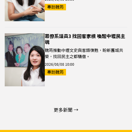
專訪魏筠
幕僚系議員3 找回客家根 喚醒中壢民主
魂
魏筠推動中壢文史與客語復甦，盼新舊城共
榮，找回民主之都驕傲。
2026/08/08 10:00
專訪魏筠
更多新聞 →