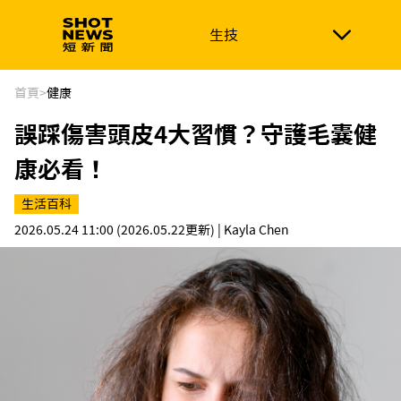
生技
生技
政治
消費生活
在地品牌
財經
健康
首頁
>
健康
誤踩傷害頭皮4大習慣？守護毛囊健
新南向
體育
康必看！
生活百科
2026.05.24 11:00
(2026.05.22更新)
| Kayla Chen