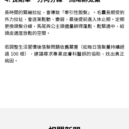
長時間的緊繃拉扯，會導致「牽引性脫髮」。毛囊長期受到
外力拉扯，會逐漸鬆動、變弱，最後提前進入休止期。定期
更換頭髮分線，馬尾與公主頭儘量綁得蓬鬆、鬆緊適中，給
頭皮適度放鬆的空間。
若調整生活習慣後落髮問題依舊嚴重（如每日落髮量持續超
過 100 根），建議尋求專業皮膚科醫師的協助，找出真正
病因。