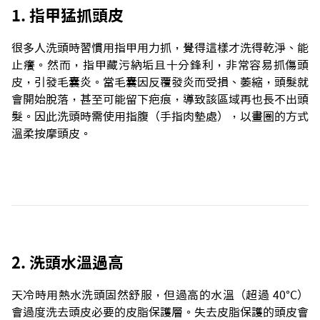
1. 指甲猛抓頭皮
很多人洗頭時習慣用指甲用力抓，覺得這樣才洗得乾淨、能
止癢。然而，指甲藏污納垢且十分鋒利，非常容易抓傷頭
皮，引發毛囊炎。當毛囊因反覆發炎而受損、萎縮，頭髮就
會開始脫落，甚至可能留下疤痕，導致該區域再也長不出頭
髮。因此洗頭時需使用指腹（手指肉墊處），以畫圈的方式
溫柔按摩頭皮。
2. 洗頭水溫過高
天冷時用熱水洗頭固然舒服，但過高的水溫（超過 40°C）
會過度洗去頭皮必要的皮脂保護層。失去皮脂保護的頭皮會