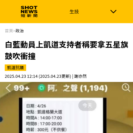
生技
生技
政治
消費生活
在地品牌
財經
健康
首頁
>
政治
白藍動員上凱道支持者稱要拿五星旗
新南向
體育
鼓吹衝撞
凱道抗議
2025.04.23 12:14
(2025.04.23更新)
| 謝亦然