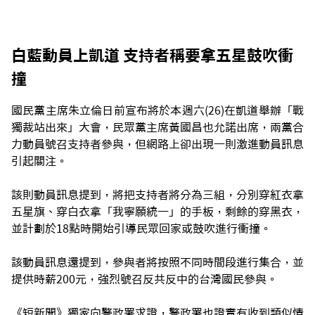
白藍動員上凱道 支持者稱要拿五星鼓吹衝
撞
國民黨主席朱立倫日前宣布將於本週六(26)在凱道舉辦「戰
獨裁站出來」大會，民眾黨主席黃國昌也允諾出席，兩黨合
力動員號召支持者參與，但網路上卻出現一則激進動員訊息
引起關注。
該則動員訊息提到，將把支持者將分為三組，分別穿紅衣拿
五星旗、穿白衣拿「我寧願統一」的手板，剩餘的穿黑衣，
並計劃於18點時開始引導民眾回家或鼓吹進行衝撞。
該動員訊息還提到，參與者將按照不同時間段進行集合，並
提供時薪200元，強烈號召反共反中的台灣國民參與。
《短新聞》獨家向警政署求證，警政署也證實有收到類似情