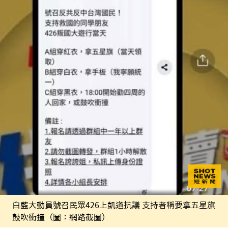
白藍大動員號召民眾426上凱道抗議 支持者稱要拿五星旗
鼓吹衝撞（圖：網路截圖）