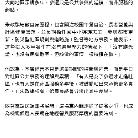
大同地區深耕多年，參選只是公共參與的延續，而非服務的
起點。
朱政騏細數自身歷程，包含關注校園午餐自治、長者營養與
社區健康議題，並長期擔任國中小導護志工，參與都市更
新、防災型社區規劃與道路施工監督等地方事務。他表示，
這些投入多半發生在沒有選舉壓力的情況下，「沒有鎂光
燈，也沒有民調數字，但該做的事情一樣持續在做。」
他認為，基層經營不只是選舉期間的掃街與拜票，而是平日
對社區公共事務的理解與累積。「有人是為了參選才走進社
區，也有人是在社區服務多年後，被鼓勵站出來承擔更多責
任。」朱政騏強調，選民最終會分辨出其中差異。
隨著電話民調即將展開，這場黨內競逐除了提名之爭，也成
為檢視候選人長期在地經營與服務厚度的重要時刻。