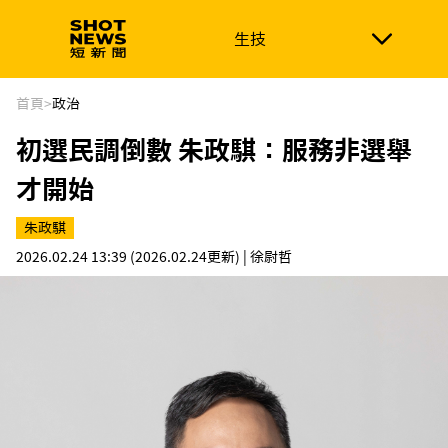
生技
生技
政治
消費生活
在地品牌
財經
健康
首頁
>
政治
初選民調倒數 朱政騏：服務非選舉
新南向
體育
才開始
朱政騏
2026.02.24 13:39
(2026.02.24更新)
| 徐尉哲