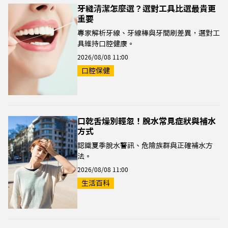
牙縫清潔怎麼選？選對工具比選最貴更
重要
專家解析牙線、牙線棒與牙間刷差異，選對工
具維持口腔健康。
2026/08/08 11:00
口腔保健
口乾舌燥別輕忽！脫水常見症狀與補水
方式
認識夏季脫水警訊、危險族群與正確補水方
法。
2026/08/08 11:00
生活百科