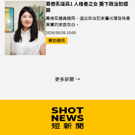
幕僚系議員1 人格者之女 撕下政治犯標
籤
幕僚系議員魏筠，道出政治犯家屬光環背後最
真實的家庭告白。
2026/08/08 10:00
專訪魏筠
更多新聞 →