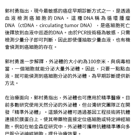
郭村勇指出，現今最敏感的癌症早期診斷方式之一，是透過
血液檢測癌細胞的DNA。這種DNA稱為循環腫瘤
DNA（ctDNA，circulating tumor DNA），是癌細胞死亡
後釋放到血液中巡遊的DNA。由於PCR技術極為敏感，只需
檢測少量分子即可判斷，因此即使僅抽取少量血液，也有機
會偵測到癌細胞的存在。
郭村勇進一步解釋，外泌體的大小約為100奈米，與病毒相
當，一個細胞就能分泌大量外泌體。因此，只要一點點血
液，就可能偵測到癌細胞分泌的外泌體，為早期診斷提供新
方法。
在治療面向，郭村勇指出，外泌體也可應用於精準醫療。目
前多數研究使用天然分泌的外泌體，但台灣研究團隊正在開
發「精準外泌體」。這類外泌體可透過基因工程技術將抗體
連接於膜蛋白上，使其帶藥物直接定位癌細胞或特定神經細
胞。例如在帕金森症研究中，外泌體可攜帶抗體精準導向多
巴胺分泌神經細胞，提升治療效果。