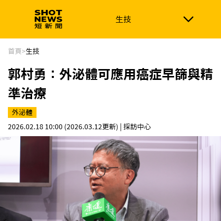
生技
生技
政治
消費生活
在地品牌
財經
健康
首頁
>
生技
郭村勇：外泌體可應用癌症早篩與精
新南向
體育
準治療
外泌體
2026.02.18 10:00
(2026.03.12更新)
| 採訪中心