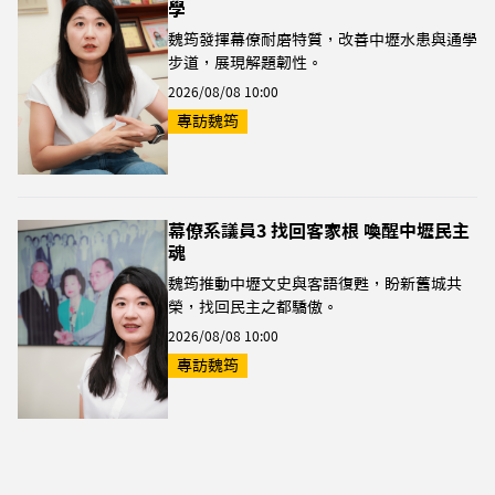
學
魏筠發揮幕僚耐磨特質，改善中壢水患與通學
步道，展現解題韌性。
2026/08/08 10:00
專訪魏筠
幕僚系議員3 找回客家根 喚醒中壢民主
魂
魏筠推動中壢文史與客語復甦，盼新舊城共
榮，找回民主之都驕傲。
2026/08/08 10:00
專訪魏筠