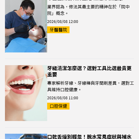
業界認為，修法其最主要的精神在於「院中
院」概念。
2026/08/08 12:00
牙醫醫院
牙縫清潔怎麼選？選對工具比選最貴更
重要
專家解析牙線、牙線棒與牙間刷差異，選對工
具維持口腔健康。
2026/08/08 11:00
口腔保健
口乾舌燥別輕忽！脫水常見症狀與補水