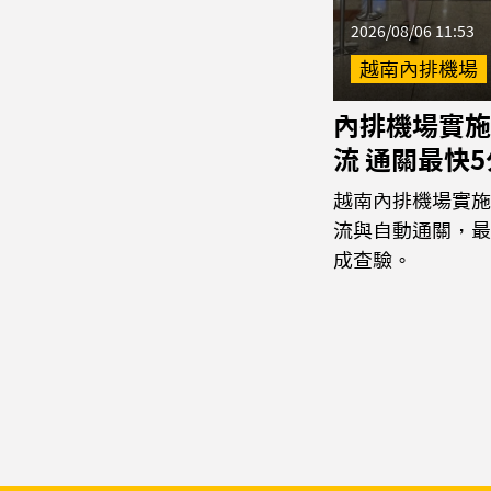
2026/08/06 11:53
越南內排機場
內排機場實施
流 通關最快
越南內排機場實施
流與自動通關，最
成查驗。