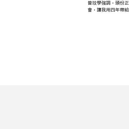
曾玟學強調，頭份正
會，讓我用四年帶給