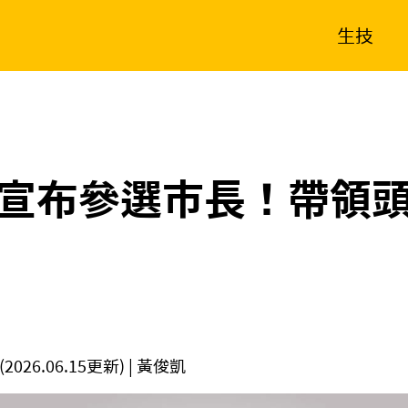
生技
消費生活
在地品牌
財經
健康
新南向
體育
宣布參選市長！帶領
(2026.06.15更新)
| 黃俊凱