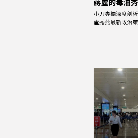
蔣盧的毒油秀
小刀專欄深度剖析
盧秀燕最新政治策