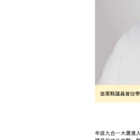
苗栗縣議員曾玟學
年底九合一大選進