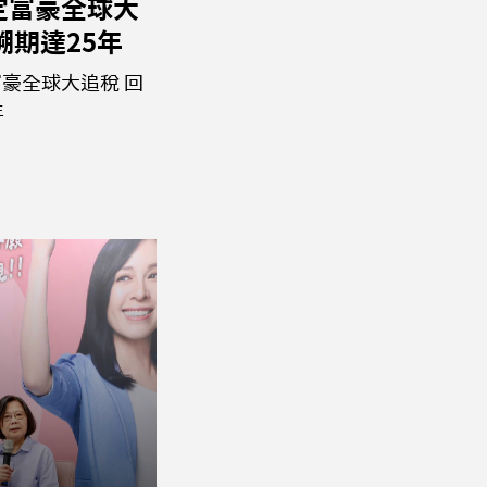
定富豪全球大
溯期達25年
豪全球大追稅 回
年