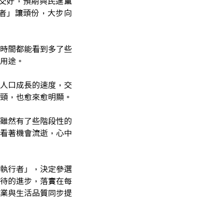
交好，預期與民進黨
者」讓頭份，大步向
時間都能看到多了些
用途。
人口成長的速度，交
頸，也愈來愈明顯。
雖然有了些階段性的
看著機會流逝，心中
執行者」，決定參選
待的進步，落實在每
業與生活品質同步提