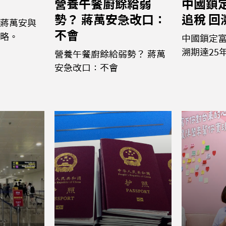
營養午餐廚餘給弱
中國鎖
勢？ 蔣萬安急改口：
追稅 回
蔣萬安與
不會
略。
中國鎖定富
溯期達25
營養午餐廚餘給弱勢？ 蔣萬
安急改口：不會