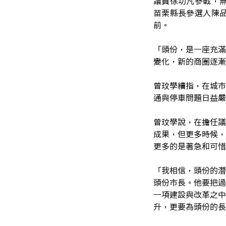
議員徐功凡參戰，
苗栗縣長參選人陳
前。
「頭份，是一座充滿
變化，新的商圈逐漸
曾玟學續指，在城市
通與停車問題日益嚴
曾玟學說，在擔任議
成果，但更多時候，
更多的是著急和可惜
「我相信，頭份的潛
頭份市長。他要把過
一項建設與改革之中
升，更要為頭份的長