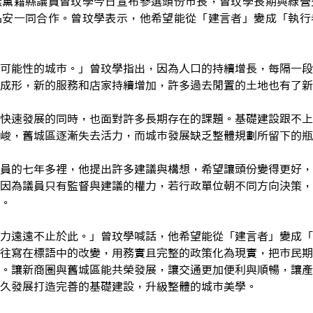
無黨籍縣議員曾玟學今日宣布參選頭份市長，曾玟學長期與綠營
品安一同合作。曾玟學表示，他希望能從「建言者」變成「執行
可能性的城市。」曾玟學指出，因為人口的持續增長，每隔一段
成形，新的服務和店家持續增加，許多過去閒置的土地也有了新
快速發展的同時，也面對許多長期存在的課題。基礎建設跟不上
峻，舊城區逐漸失去活力，而城市發展缺乏整體規劃所留下的瓶
員的七年多裡，他提出許多建議與構想，希望讓頭份變得更好，
因為議員只有監督與建議的權力，若行政單位朝不同方向決策，
。
力遠遠不止於此。」曾玟學喊話，他希望能從「建言者」變成「
往寫在標語中的改變，用務實且完整的政策化為現實，把市民期
。讓新商圈與舊城區能共榮發展，讓交通更加便利與順暢，讓產
久發展打造完善的基礎建設，升級整體的城市美學。