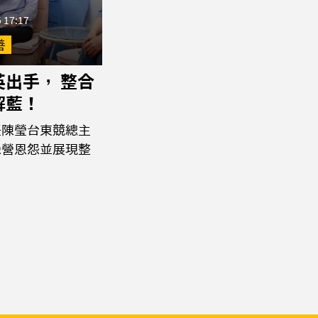
 17:17
善
英出手， 整合
解藍！
任陳瑩台東競總主
綠營恩怨並展現整