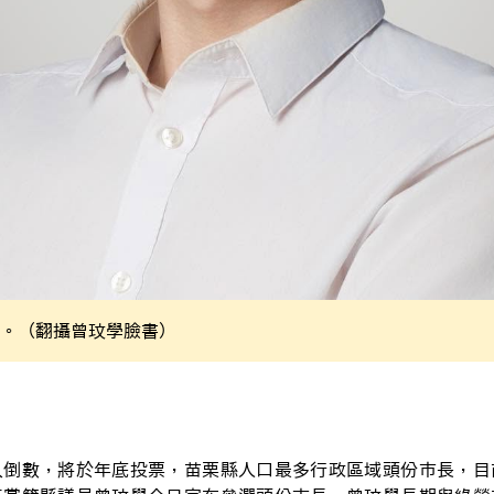
。（翻攝曾玟學臉書）
入倒數，將於年底投票，苗栗縣人口最多行政區域頭份市長，目