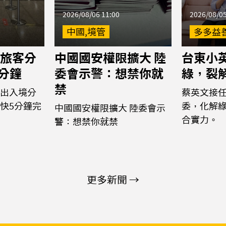
2026/08/06 11:00
2026/08/05
中國,境管
多多益
旅客分
中國國安權限擴大 陸
台東小
5分鐘
委會示警：想禁你就
綠，裂
禁
出入境分
蔡英文接
快5分鐘完
委，化解
中國國安權限擴大 陸委會示
合實力。
警：想禁你就禁
更多新聞 →