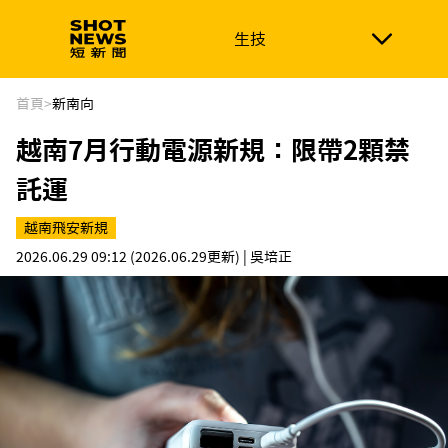
生技
生技
政治
消費生活
在地品牌
財經
健康
首頁
>
新南向
越南7月行動電源新規：限帶2顆禁
新南向
體育
託運
越南飛安新規
2026.06.29 09:12
(2026.06.29更新)
| 吳培正