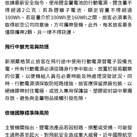
依據最新安全指令，使用鋰金屬電池的行動電源，鋰含量不
得超過2公克；若為鋰離子電池，額定容量不得超過
100Wh。若容量介於100Wh至160Wh之間，旅客必須事先
取得航空公司同意後，方可攜帶登機。此外，每名旅客最多
僅限攜帶2顆，且一律不得託運。
飛行中禁充電與防護
新規嚴格禁止旅客在飛行途中使用行動電源替電子設備充
電。所有行動電源必須從隨身行李中取出，放置於容易觀察
的位置，以便機組人員在必要時能及時處理突發狀況。同
時，行動電源須採取防短路措施，旅客應保留原廠包裝、以
絕緣膠帶封住電極，或放入專用保護袋、塑膠密封袋中單獨
存放，避免與金屬物品接觸引發危險。
依循國際標準降風險
主管機關指出，鋰電池產品若因短路、擠壓或受損，可能發
生過熱甚至起火，對飛航安全造成重大威脅。近年國際航空