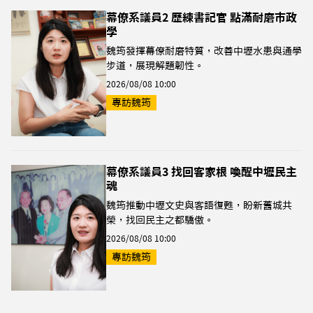
幕僚系議員2 歷練書記官 點滿耐磨市政
學
魏筠發揮幕僚耐磨特質，改善中壢水患與通學
步道，展現解題韌性。
2026/08/08 10:00
專訪魏筠
幕僚系議員3 找回客家根 喚醒中壢民主
魂
魏筠推動中壢文史與客語復甦，盼新舊城共
榮，找回民主之都驕傲。
2026/08/08 10:00
專訪魏筠