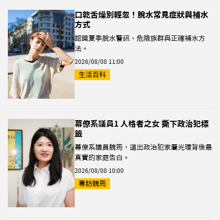
口乾舌燥別輕忽！脫水常見症狀與補水
方式
認識夏季脫水警訊、危險族群與正確補水方
法。
2026/08/08 11:00
生活百科
幕僚系議員1 人格者之女 撕下政治犯標
籤
幕僚系議員魏筠，道出政治犯家屬光環背後最
真實的家庭告白。
2026/08/08 10:00
專訪魏筠