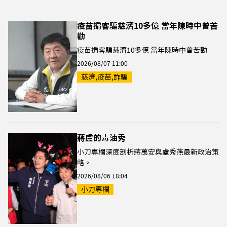
疫苗掮客騙慈濟10多億 當年陳時中曾苦
勸
疫苗掮客騙慈濟10多億 當年陳時中曾苦勸
2026/08/07 11:00
慈濟,疫苗,詐騙
蔣盧的毒油秀
小刀專欄深度剖析蔣萬安與盧秀燕最新政治策
略。
2026/08/06 18:04
小刀專欄