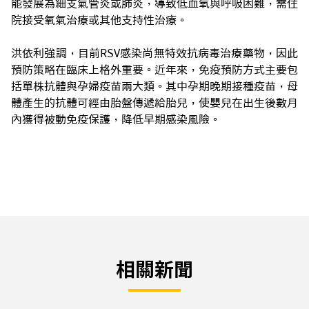
能發展為細支氣管炎或肺炎，導致低血氧與呼吸困難，需住
院接受氧氣治療或其他支持性治療。
洪依利強調，目前RSV感染尚無特效抗病毒治療藥物，因此
預防策略在臨床上格外重要。近年來，免疫預防方式主要包
括單株抗體與孕婦疫苗兩大類。其中孕期晚期接種疫苗，母
體產生的抗體可經由胎盤傳遞給胎兒，使嬰兒在出生後數月
內獲得被動免疫保護，降低早期感染風險。
相關新聞