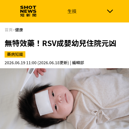
生技
生技
政治
消費生活
在地品牌
財經
健康
首頁
>
健康
無特效藥！RSV成嬰幼兒住院元凶
新南向
體育
藥病知識
2026.06.19 11:00
(2026.06.18更新)
| 編輯部