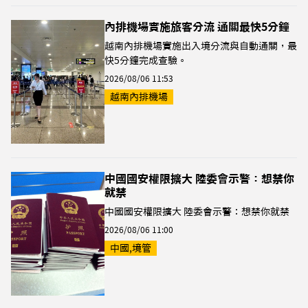
內排機場實施旅客分流 通關最快5分鐘
越南內排機場實施出入境分流與自動通關，最
快5分鐘完成查驗。
2026/08/06 11:53
越南內排機場
中國國安權限擴大 陸委會示警：想禁你
就禁
中國國安權限擴大 陸委會示警：想禁你就禁
2026/08/06 11:00
中國,境管