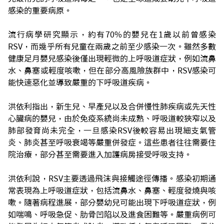
感染的重要病原。
流行病學研究顯示，約有70%的嬰兒在1歲以前曾感染
RSV，而幾乎所有兒童在兩歲之前至少感染一次。雖然多數
健康足月嬰兒感染後僅出現輕微的上呼吸道症狀，例如流鼻
水、鼻塞或輕度咳嗽，但在部分高風險族群中，RSV感染可
能快速惡化並導致嚴重的下呼吸道疾病。
洪依利指出，新生兒、早產兒以及合併慢性肺疾病或先天性
心臟病的嬰兒，由於免疫系統尚未成熟、呼吸道較狹窄以及
肺部發育尚未完全，一旦感染RSV後較容易出現細支氣管
炎、肺炎甚至呼吸衰竭等嚴重併發症。這些患者往往需要住
院治療，部分甚至需要進入加護病房接受呼吸支持。
洪依利說，RSV主要透過飛沫與接觸途徑傳播。感染初期通
常表現為上呼吸道症狀，包括流鼻水、鼻塞、輕度發燒與咳
嗽。隨著病程進展，部分嬰幼兒可能出現下呼吸道症狀，例
如喘鳴、呼吸急促、肋骨凹陷以及進食困難等。嚴重病例可