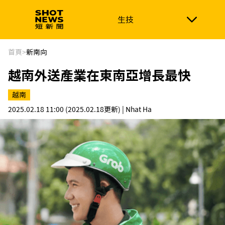
生技
生技
政治
消費生活
在地品牌
財經
健康
首頁
>
新南向
越南外送產業在東南亞增長最快
新南向
體育
越南
2025.02.18 11:00
(2025.02.18更新)
| Nhat Ha