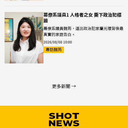
幕僚系議員1 人格者之女 撕下政治犯標
籤
幕僚系議員魏筠，道出政治犯家屬光環背後最
真實的家庭告白。
2026/08/08 10:00
專訪魏筠
更多新聞 →