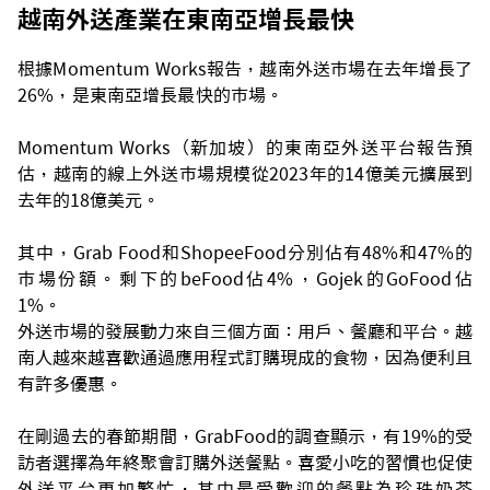
越南外送產業在東南亞增長最快
根據Momentum Works報告，越南外送市場在去年增長了
26%，是東南亞增長最快的市場。
Momentum Works（新加坡）的東南亞外送平台報告預
估，越南的線上外送市場規模從2023年的14億美元擴展到
去年的18億美元。
其中，Grab Food和ShopeeFood分別佔有48%和47%的
市場份額。剩下的beFood佔4%，Gojek的GoFood佔
1%。
外送市場的發展動力來自三個方面：用戶、餐廳和平台。越
南人越來越喜歡通過應用程式訂購現成的食物，因為便利且
有許多優惠。
在剛過去的春節期間，GrabFood的調查顯示，有19%的受
訪者選擇為年終聚會訂購外送餐點。喜愛小吃的習慣也促使
外送平台更加繁忙，其中最受歡迎的餐點為珍珠奶茶