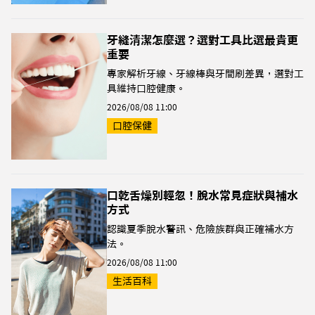
牙縫清潔怎麼選？選對工具比選最貴更
重要
專家解析牙線、牙線棒與牙間刷差異，選對工
具維持口腔健康。
2026/08/08 11:00
口腔保健
口乾舌燥別輕忽！脫水常見症狀與補水
方式
認識夏季脫水警訊、危險族群與正確補水方
法。
2026/08/08 11:00
生活百科