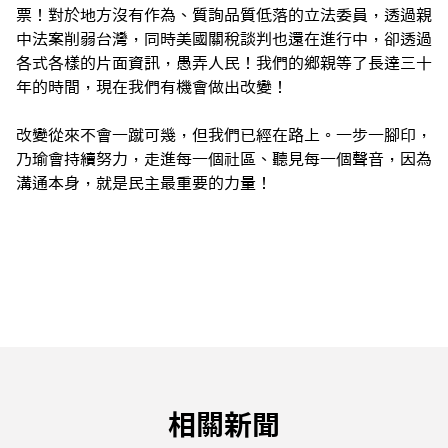
票！對於地方沒有作為、質詢品質低落的立法委員，透過親
中法案削弱台灣，同時美國關稅談判也還在進行中，卻透過
各式各樣的片面資訊，愚弄人民！我們的鄉親等了長達三十
年的時間，現在我們有機會做出改變！
改變從來不會一蹴可幾，但我們已經在路上。一步一腳印，
乃瑜會持續努力，走進每一個社區、聽見每一個聲音，因為
溝通本身，就是民主最重要的力量！
相關新聞