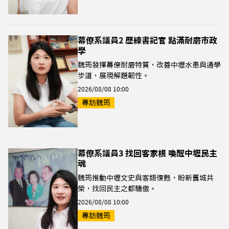
幕僚系議員2 歷練書記官 點滿耐磨市政
學
魏筠發揮幕僚耐磨特質，改善中壢水患與通學
步道，展現解題韌性。
2026/08/08 10:00
專訪魏筠
幕僚系議員3 找回客家根 喚醒中壢民主
魂
魏筠推動中壢文史與客語復甦，盼新舊城共
榮，找回民主之都驕傲。
2026/08/08 10:00
專訪魏筠