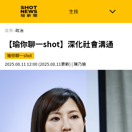
生技
生技
政治
消費生活
在地品牌
財經
健康
首頁
>
政治
【瑜你聊一shot】深化社會溝通
新南向
體育
瑜你聊一shot
2025.08.11 12:00
(2025.08.11更新)
| 陳乃瑜