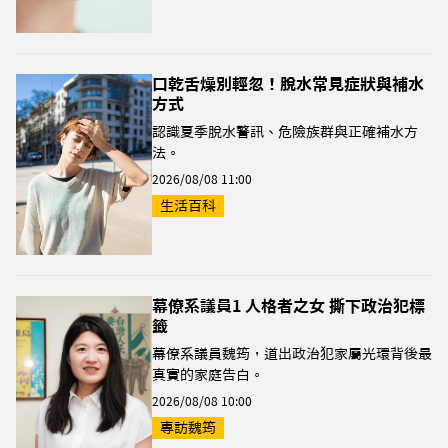
口乾舌燥別輕忽！脫水常見症狀與補水
方式
認識夏季脫水警訊、危險族群與正確補水方
法。
2026/08/08 11:00
生活百科
幕僚系議員1 人格者之女 撕下政治犯標
籤
幕僚系議員魏筠，道出政治犯家屬光環背後最
真實的家庭告白。
2026/08/08 10:00
專訪魏筠