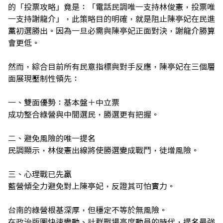
的「投票攻略」竟是：「電話民調唯一支持林俊憲，投票唯
一支持謝龍介」，此策略目的明確，就是阻止陳亭妃在民進
黨初選勝出。因為一旦必需與陳亭妃正面對決，謝龍介勝算
會更低。
然而，綜合目前所有民意指標與對手反應，陳亭妃在三個層
面展現壓制性領先：
一、雙面優勢：基本盤＋中立票
成功整合綠營與中間選民，勝選更有把握。
二、避免風險的唯一提名
民調顯示，林俊憲出線將使勝選變成戰鬥，徒增風險。
三、心理戰已先贏
藍營傾全力避免對上陳亭妃，反證其可怕實力。
台南的綠營根基深厚，但穩定不等於無風險。
在政治版圖快速變動、社群戰場高度動員的時代，提名最強