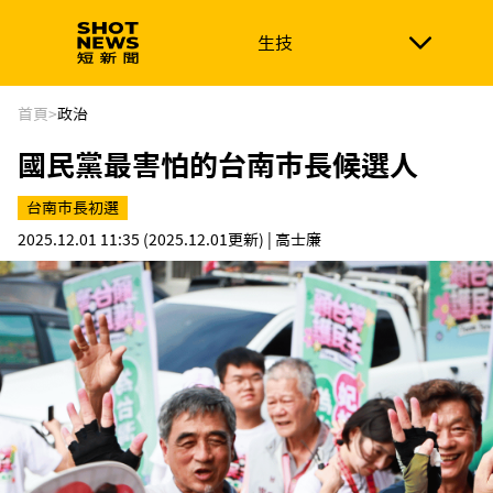
生技
生技
政治
消費生活
在地品牌
財經
健康
首頁
>
政治
國民黨最害怕的台南市長候選人
新南向
體育
台南市長初選
2025.12.01 11:35
(2025.12.01更新)
| 高士廉