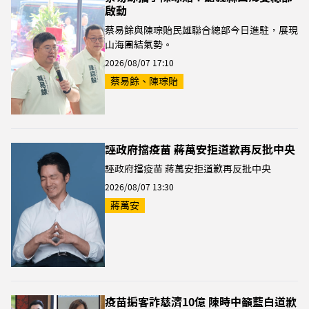
啟動
蔡易餘與陳琮貽民雄聯合總部今日進駐，展現
山海團結氣勢。
2026/08/07 17:10
蔡易餘、陳琮貽
誣政府擋疫苗 蔣萬安拒道歉再反批中央
誣政府擋疫苗 蔣萬安拒道歉再反批中央
2026/08/07 13:30
蔣萬安
疫苗掮客詐慈濟10億 陳時中籲藍白道歉