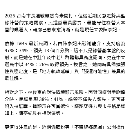
2026 台南市長選戰雖然尚未開打，但從近期民意走勢與藍
綠陣營的策略觀察，民進黨最具勝算、最能守住綠營大本
營的候選人，輪廓已愈來愈清晰，就是現任立委陳亭妃。
依據 TVBS 最新民調，若由陳亭妃出戰謝龍介，支持度為
47%：34%，領先 13 個百分點。這不只是綠營基本盤的反
射，而是她在中壯年及中老年群體都具高度認同，更在中立
選民中以 34%：26% 取得領先。換言之，她同時具備擴張
性與穩定度，是「地方執政延續」與「勝選可能性」兼具的
最佳解。
相對之下，林俊憲的對決情境顯示風險。面對同樣對手謝龍
介時，民調呈現 38%：41%，綠營不僅失去領先，更可能
陷入拉鋸戰。這顯示在可當選性、議題穿透力與市長格局認
知上，陳亭妃具有相對優勢。
更值得注意的是，近期偏藍粉專「不禮貌鄉民團」公開操作