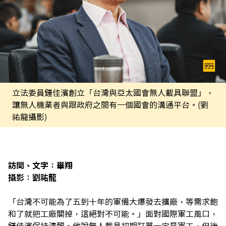
立法委員鍾佳濱創立「台灣與亞太國會無人載具聯盟」，
讓無人機業者與跟政府之間有一個國會的溝通平台。(劉
祐龍攝影)
訪問、文字：畢翔
攝影：劉祐龍
「台灣不可能為了五到十年的軍備大爆發去擴廠，等需求飽
和了就把工廠關掉，這絕對不可能。」面對國際軍工風口，