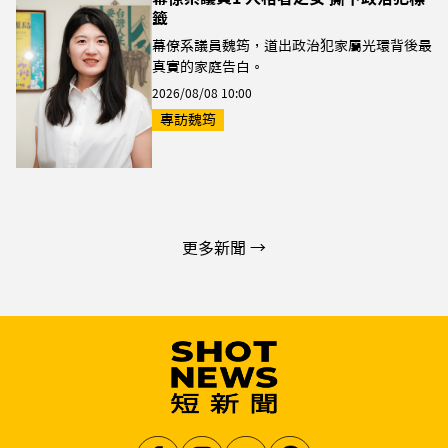
籤
幕僚系議員魏筠，道出政治犯家屬光環背後最
真實的家庭告白。
2026/08/08 10:00
專訪魏筠
更多新聞 →