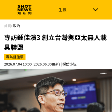
生技
生技
政治
消費生活
在地品牌
財經
健康
首頁
>
政治
專訪鍾佳濱3 創立台灣與亞太無人載
新南向
體育
具聯盟
專訪鍾佳濱
2026.07.04 10:00
(2026.06.30更新)
| 採訪小組