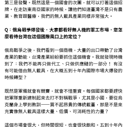
第三是發聲。既然這是一個國會的次團，就可以打著這個招
牌。在走訪東南亞國家的時候，讓他們知道臺灣不是只有農
業、教育跟醫療，我們的無人載具產業同樣非常強大。
Q：俄烏戰爭爆發後，大家都看好無人機的軍工市場，您怎
麼看待台灣在這個國際風口上的定位？
俄烏戰爭之後，我們看到一個商機，大量的出口帶動了台灣
產業的動能，台灣產業紛紛要抓住這個機會。我就發現時機
到了：我們不能再只做代工、只做供應鏈的一部分！ 有沒
有可能借由無人載具，在大概五到十年內國際市場大爆發的
時候轉型？
既然是軍備就會有競賽，就會不惜重資。每個國家都要趕快
把軍隊重新建制起來去打不對稱戰爭，尤其是小國，要從烏
克蘭身上學到教訓——買不起昂貴的傳統載臺，那是不是來
充實像無人載具這樣大量、低價、可消耗性的力量？
這個市場會很大，但時間很短，也會很快飽和。五到十年內