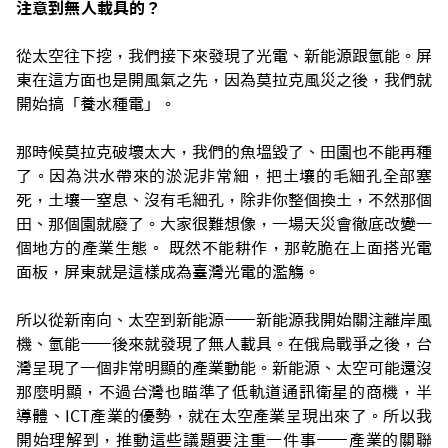
注意到無人載具的？
從太空往下挖，我們接下來發現了光電、新能源跟氫能。屏
東在這方面也是開風氣之先，因為莫拉克風災之後，我們就
開始搞「養水種電」。
那時候莫拉克破壞太大，我們的魚塭毀了、田園也不能再種
了。因為洪水帶來的淤泥非常細，把土壤的毛細孔全部塞
死，土壤一窒息、沒有毛細孔，除非你整個換土，不然那個
田、那個園就廢了。大家很難想像，一場天災會徹底改變一
個地方的產業生態。 既然不能耕作，那乾脆在上面搭光電
面板，屏東就是這樣成為臺灣光電的濫觴。
所以從新南向、太空到新能源——新能源我開始關注離岸風
機、氫能——後來就發現了無人載具。在俄烏戰爭之後，台
灣呈現了一個非常明顯的產業動能。新能源、太空可能還沒
那麼明顯，不過台
灣也瞄準了低軌道通訊衛星的商機，半
導體、ICT產業的優勢，就在太空產業呈現出來了。所以我
開始理解到，推動這些議題要注重一件事——產業的關聯