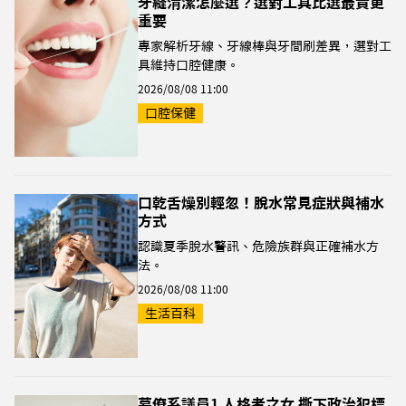
牙縫清潔怎麼選？選對工具比選最貴更
重要
專家解析牙線、牙線棒與牙間刷差異，選對工
具維持口腔健康。
2026/08/08 11:00
口腔保健
口乾舌燥別輕忽！脫水常見症狀與補水
方式
認識夏季脫水警訊、危險族群與正確補水方
法。
2026/08/08 11:00
生活百科
幕僚系議員1 人格者之女 撕下政治犯標