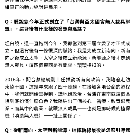
鍾佳濱保持清醒。他說無人載具初期訂單一定是軍工，但後
續真正的動力絕對是民用。
Q：聽說您今年正式創立了「台灣與亞太國會無人載具聯
盟」，這背後有什麼樣的發想與脈絡？
坦白說，這一直拖到今年、我都當到第三屆立委了才正式成
立。但這背後有一條很深的脈絡：我是先成立新南向，新南
向之後成立太空，太空之後成立新能源，新能源之後才走到
無人載具。這四個東西是有關聯、環環相扣的。
2016年，配合蔡總統剛上任推動新南向政策，我隨著走訪
東協十國，這幾年來跑了四十幾趟。在接觸各地台商的過程
中，我們就開始掌握到，講地緣政治，台灣在東南亞這個區
塊到底扮演什麼角色？我歸納出三個核心：醫療、教育跟農
業。而其中的農業，就跟無人載具——也就是那時候的植保
機（噴藥無人機）——扯上關係了。
Q：從新南向、太空到新能源，這條軸線最後是怎麼引導您