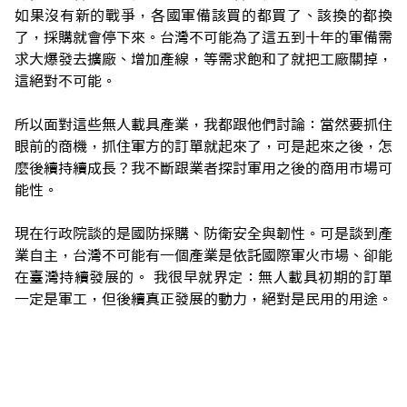
如果沒有新的戰爭，各國軍備該買的都買了、該換的都換
了，採購就會停下來。台灣不可能為了這五到十年的軍備需
求大爆發去擴廠、增加產線，等需求飽和了就把工廠關掉，
這絕對不可能。
所以面對這些無人載具產業，我都跟他們討論：當然要抓住
眼前的商機，抓住軍方的訂單就起來了，可是起來之後，怎
麼後續持續成長？我不斷跟業者探討軍用之後的商用市場可
能性。
現在行政院談的是國防採購、防衛安全與韌性。可是談到產
業自主，台灣不可能有一個產業是依託國際軍火市場、卻能
在臺灣持續發展的。 我很早就界定：無人載具初期的訂單
一定是軍工，但後續真正發展的動力，絕對是民用的用途。