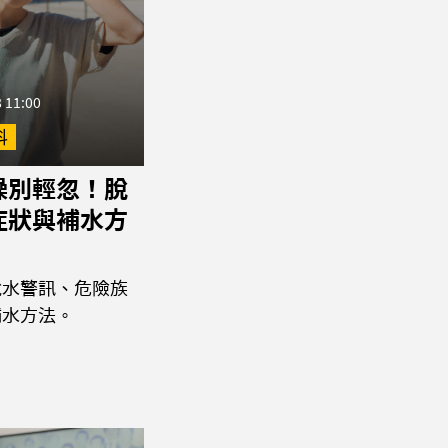
 11:00
科
燥別輕忽！脫
症狀與補水方
脫水警訊、危險族
補水方法。