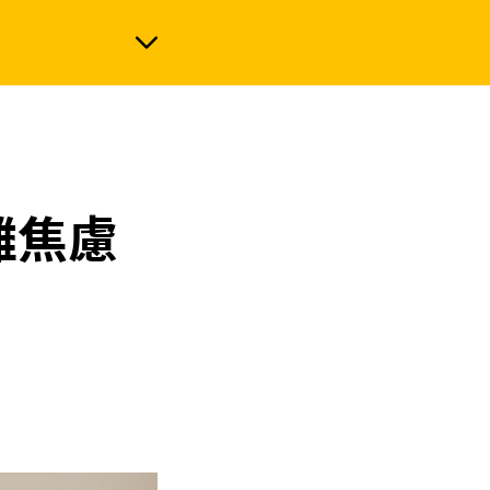
政治
離焦慮