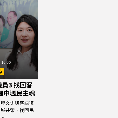
 10:00
筠
員3 找回客
喚醒中壢民主魂
中壢文史與客語復
舊城共榮，找回民
傲。