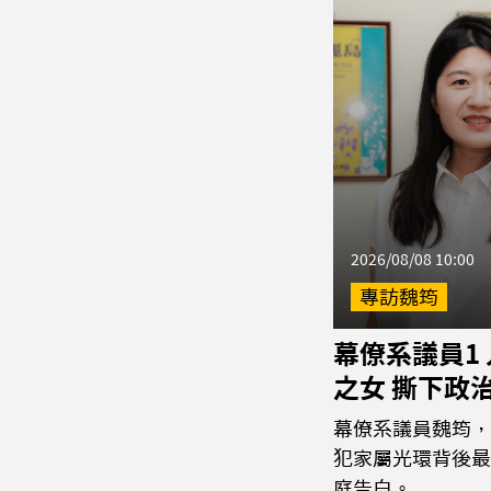
2026/08/08 10:00
專訪魏筠
幕僚系議員1
之女 撕下政
幕僚系議員魏筠，
犯家屬光環背後最
庭告白。