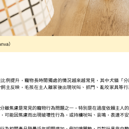
nva）
族比例提升，寵物長時間獨處的情況越來越常見，其中犬貓「分
少飼主反映，毛孩在主人離家後出現吠叫、抓門、亂咬家具等行
分離焦慮是常見的寵物行為問題之一，特別是在過度依賴主人的
，可能因焦慮而出現破壞性行為，或持續吠叫、哀鳴，表達不安
行為相關產品銷量近年明顯增加，例如嗅聞墊、益智玩具與自動