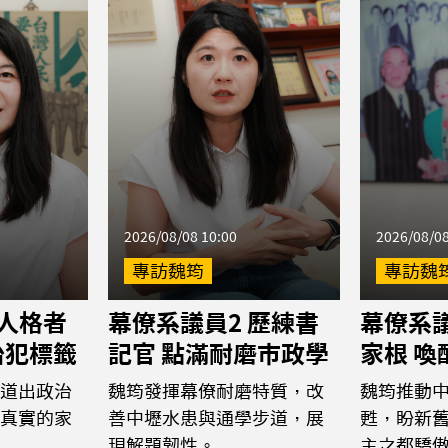
2026/08/08 10:00
2026/08/08
專訪魏筠
專訪魏
 人格者
幕僚系議員2 歷練書
幕僚系議
治犯標籤
記官 點滿耐磨市政學
家根 
道出政治
魏筠發揮幕僚耐磨特質，改
魏筠推動
真實的家
善中壢水患與通學步道，展
甦，盼新
現解題韌性。
主之都驕