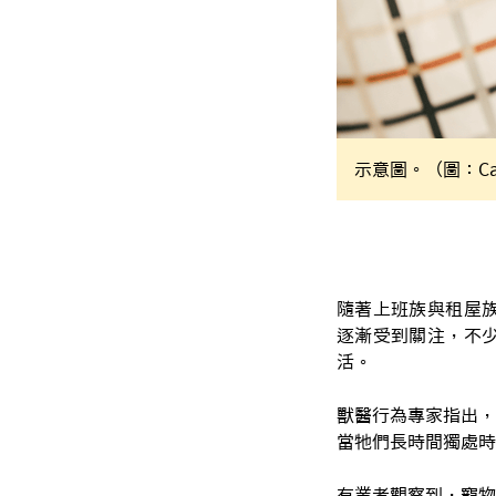
示意圖。（圖：Ca
隨著上班族與租屋
逐漸受到關注，不
活。
獸醫行為專家指出，
當牠們長時間獨處時
有業者觀察到，寵物