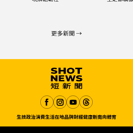
更多新聞 →
生技
政治
消費生活
在地品牌
財經
健康
新南向
體育