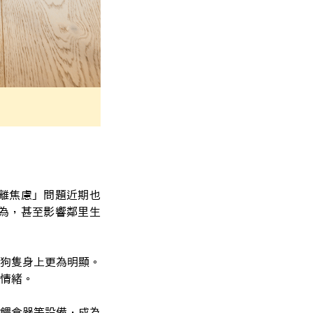
離焦慮」問題近期也
為，甚至影響鄰里生
狗隻身上更為明顯。
情緒。
餵食器等設備，成為