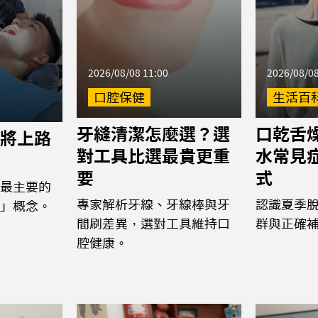
2026/08/08 11:00
2026/08/08
口腔保健
生活百
牙縫清潔怎麼選？選
口乾舌
將上路
對工具比選最貴更重
水常見
要
式
最主要的
專家解析牙線、牙線棒與牙
認識夏季
」概念。
間刷差異，選對工具維持口
群與正確
腔健康。