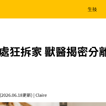
生技
消費生活
在地品牌
財經
健康
新南向
體育
處狂拆家 獸醫揭密分
(2026.06.18更新)
| Claire