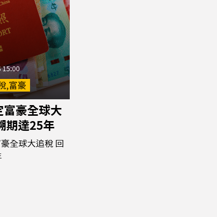
 15:00
稅,富豪
定富豪全球大
溯期達25年
豪全球大追稅 回
年