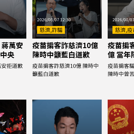
2026/08/07 12:30
2026/08/07
慈濟,詐騙
慈濟,疫
 蔣萬安
疫苗掮客詐慈濟10億
疫苗掮客
中央
陳時中籲藍白道歉
億 當
萬安拒道歉
疫苗掮客詐慈濟10億 陳時中
疫苗掮客騙
籲藍白道歉
陳時中曾