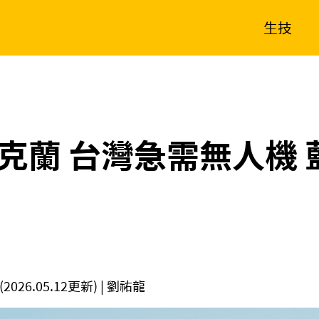
生技
消費生活
在地品牌
財經
健康
新南向
體育
克蘭 台灣急需無人機 
(2026.05.12更新)
| 劉祐龍