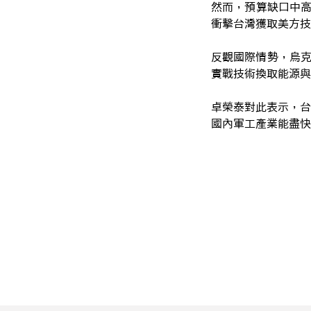
然而，預算缺口中高達
衝擊台灣獲取美方技
反觀國際情勢，烏克
實戰技術換取能源與
卓榮泰對此表示，台
國內軍工產業能盡快