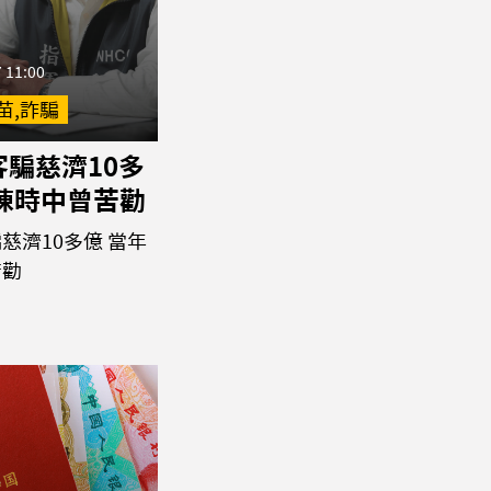
 11:00
苗,詐騙
騙慈濟10多
年陳時中曾苦勸
慈濟10多億 當年
苦勸