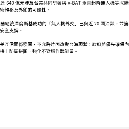
 640 億元涉及台美共同研發與 V-BAT 垂直起降無人機等
術轉移及外銷的可能性。
蘭總統澤倫斯基成功的「無人機外交」已與近 20 國洽談，並簽署
安全支撐。
美互信關係穩固，不允許片面改變台海現狀；政府將優先確保內
拼上防衛拼圖，強化不對稱作戰能量。