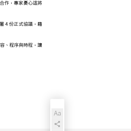
採購合作，專家憂心這將
 4 份正式協議，藉
容、程序與時程，讓
Aa