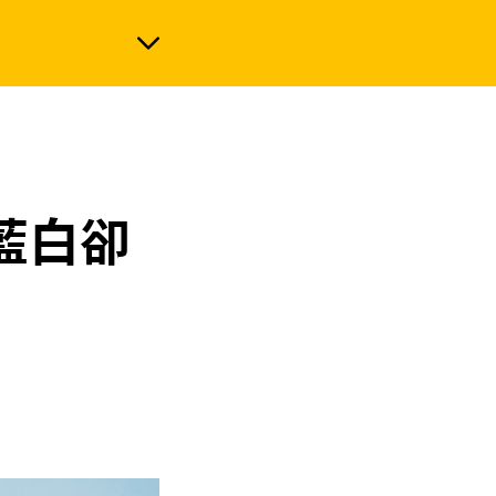
政治
藍白卻