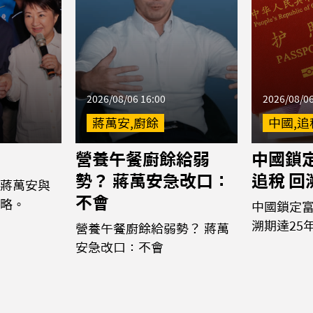
2026/08/06 16:00
2026/08/06
蔣萬安,廚餘
中國,追
營養午餐廚餘給弱
中國鎖
勢？ 蔣萬安急改口：
追稅 回
蔣萬安與
不會
略。
中國鎖定富
溯期達25
營養午餐廚餘給弱勢？ 蔣萬
安急改口：不會