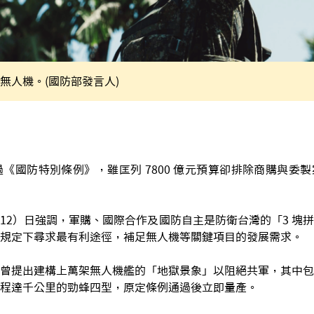
無人機。(國防部發言人)
通過《國防特別條例》，雖匡列 7800 億元預算卻排除商購與委
12）日強調，軍購、國際合作及國防自主是防衛台灣的「3 塊
規定下尋求最有利途徑，補足無人機等關鍵項目的發展需求。
曾提出建構上萬架無人機艦的「地獄景象」以阻絕共軍，其中包
程達千公里的勁蜂四型，原定條例通過後立即量產。