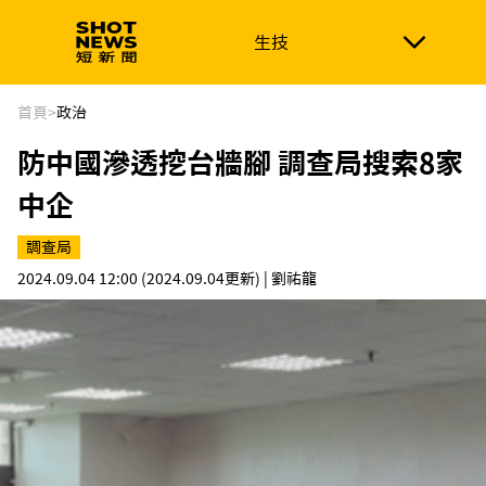
生技
生技
政治
消費生活
在地品牌
財經
健康
首頁
>
政治
防中國滲透挖台牆腳 調查局搜索8家
新南向
體育
中企
調查局
2024.09.04 12:00
(2024.09.04更新)
| 劉祐龍