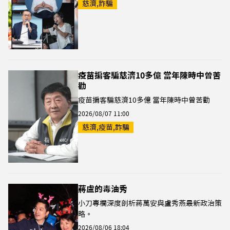
慈濟,詐騙
疫苗掮客騙慈濟10多億 當年陳時中曾苦
勸
疫苗掮客騙慈濟10多億 當年陳時中曾苦勸
2026/08/07 11:00
慈濟,疫苗,詐騙
蔣盧的毒油秀
小刀專欄深度剖析蔣萬安與盧秀燕最新政治策
略。
2026/08/06 18:04