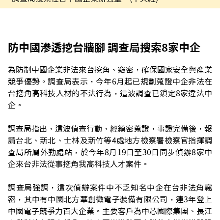
防中國滲透挖台牆腳 調查局搜索8家中企
為防制中國企業非法來台挖角、竊密，確保國家安全與產業
競爭優勢。調查局表示，今年6月起已規劃蒐證中企非法在
台挖角高科技人材的不法行為，這波調查已鎖定8家違法中
企。
調查局指出，這波偵查行動，經縝密蒐證，事證完備後，報
請台北、新北、士林及新竹等4處地方檢察署檢察官指揮調
查局所屬外勤處站，於今年8月19日至30日同步偵辦8家中
企來台非法從事挖角我高科技人才案件。
調查局強調，這次偵辦案件中不乏知名中企在台非法角竊
密，其中有中國北方華創微電子裝備有限公司，連3年登上
中國電子競爭力百大企業。主要客戶為中芯國際集團、長江