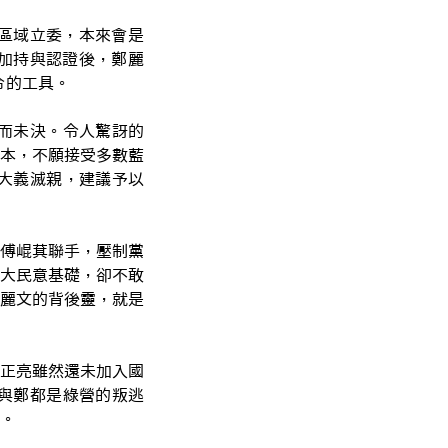
區域立委，本來會是
加持與認證後，鄭麗
令的工具。
而未決。令人驚訝的
版本，不願接受多數藍
大義滅親，建議予以
傅崐萁聯手，壓制黨
大民意基礎，卻不敢
麗文的背後靈，就是
正亮雖然還未加入國
與鄭都是綠營的叛逃
。