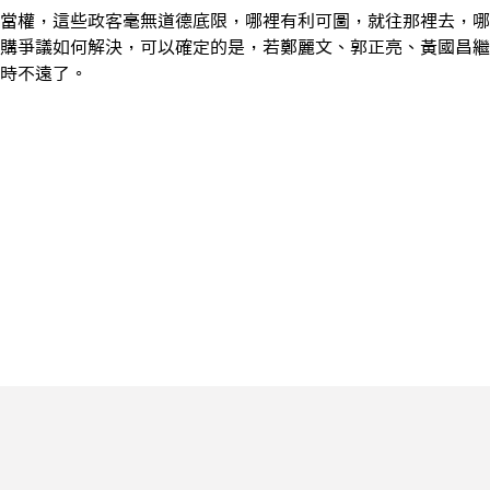
當權，這些政客毫無道德底限，哪裡有利可圖，就往那裡去，哪
購爭議如何解決，可以確定的是，若鄭麗文、郭正亮、黃國昌繼
時不遠了。