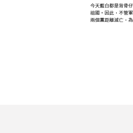
今天藍白都是背骨仔
祖國。因此，不管軍
兩個黨距離滅亡，為