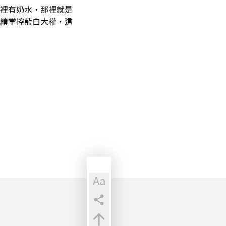
裡有奶水，那裡就是
續掌控藍白大權，這
Aa