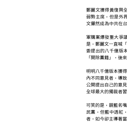
鄭麗文獲得黃復興
弱勢主席，但是外
文儼然成為中共在
軍購案爆發重大爭
是，鄭麗文一直喊「
委提出的八千億版
「開除黨籍」，後來
明明八千億版本獲得
內不同意見者，導致
公開提出自己的意見
全球最大的獨裁者習
可笑的是，親藍名嘴
民黨，但藍中透紅
者，如今卻主導著當