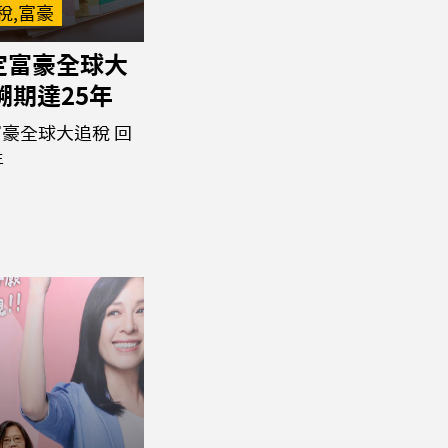
稅,富豪
定富豪全球大
溯期達25年
豪全球大追稅 回
年