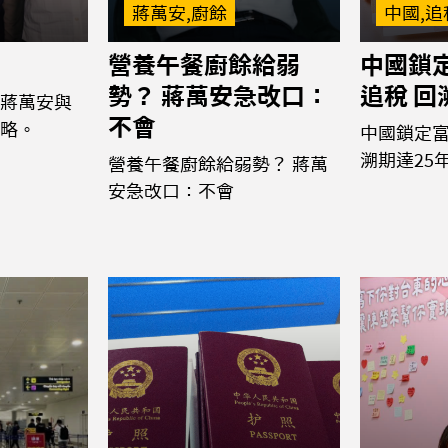
蔣萬安,廚餘
中國,追
營養午餐廚餘給弱
中國鎖
勢？ 蔣萬安急改口：
追稅 回
蔣萬安與
不會
略。
中國鎖定富
溯期達25
營養午餐廚餘給弱勢？ 蔣萬
安急改口：不會