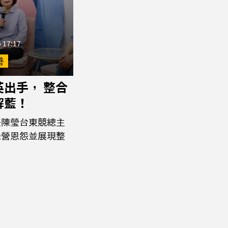
 17:17
善
英出手， 整合
解藍！
任陳瑩台東競總主
綠營恩怨並展現整