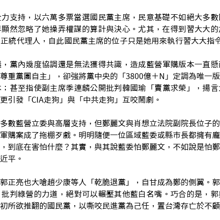
全力支持，以六萬多票當選國民黨主席，民意基礎不如絕大多數
界顯然忽略了她操弄權謀的算計與決心。尤其，在得到習大大的
台正統代理人，自此國民黨主席的位子只是她用來執行習大大指
議，黨內幾度協調還是無法獲得共識，造成藍營軍購版本一直懸
尊重黨團自主」，卻強將黨中央的「3800億＋N」定調為唯一
本；甚至指使副主席季連麟公開批判韓國瑜「賣黨求榮」，揚言
更引發「CIA走狗」與「中共走狗」互咬鬧劇。
多數藍營立委與高層支持，但鄭麗文與肖想立法院副院長位子的
軍購案成了拖棚歹戲。明明隨便一位區域藍委或縣市長都擁有龐
，到底在害怕什麼？其實，與其說藍委怕鄭麗文，不如說是怕鄭
近平。
郭正亮也大嗆趙少康等人「乾脆退黨」，自甘成為鄭的側翼。郭
，批判綠營的力道，絕對可以輾壓其他藍白名嘴。巧合的是，郭
初所欲推翻的國民黨，以嘶咬民進黨為己任，置台灣存亡於不顧