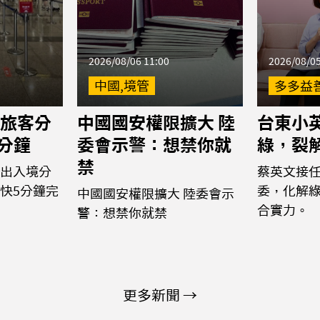
2026/08/06 11:00
2026/08/05
中國,境管
多多益
旅客分
中國國安權限擴大 陸
台東小
5分鐘
委會示警：想禁你就
綠，裂
禁
出入境分
蔡英文接
快5分鐘完
委，化解
中國國安權限擴大 陸委會示
合實力。
警：想禁你就禁
更多新聞 →