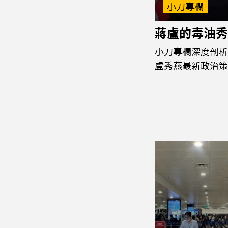
小刀專欄
蔣盧的毒油秀
小刀專欄深度剖析
盧秀燕最新政治策