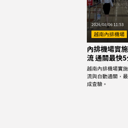
2026/08/06 11:53
越南內排機場
內排機場實施
流 通關最快
越南內排機場實施
流與自動通關，最
成查驗。