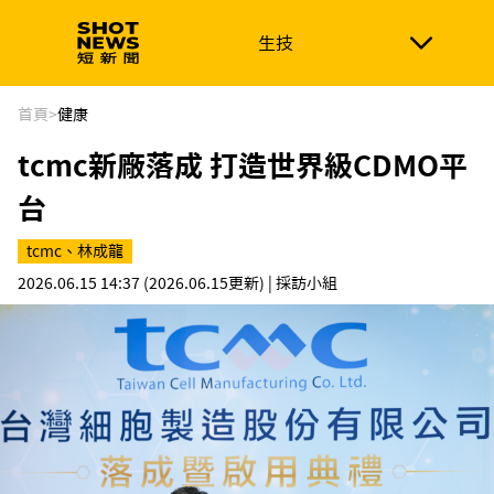
生技
生技
政治
消費生活
在地品牌
財經
健康
首頁
>
健康
tcmc新廠落成 打造世界級CDMO平
新南向
體育
台
tcmc、林成龍
2026.06.15 14:37
(2026.06.15更新)
| 採訪小組