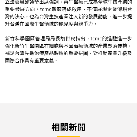
立法委員邱議瑩出席強調，再生醫療已成為全球生技產業的
重要發展方向。tcmc新廠落成啟用，不僅展現企業深耕台
灣的決心，也為台灣生技產業注入新的發展動能，進一步提
升台灣在國際生醫領域的能見度與競爭力。
新竹科學園區管理局局長胡世民指出，tcmc的進駐進一步
強化新竹生醫園區在細胞與基因治療領域的產業聚落優勢，
補足台灣先進治療產品製造的重要拼圖，對推動產業升級及
國際合作具有重要意義。
相關新聞