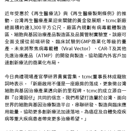
近年受惠於《再生醫療法》與《再生醫療製劑條例》的推
動，台灣再生醫療產業迎來關鍵的黃金發展期。tcmc新廠
總面積約達3,300平方公尺，廠區內規劃有病毒載體製造
區、細胞與基因治療產品製造區及品質管制實驗室。該廠可
全面支援從前端研發、臨床試驗到GMP商業化等級的量
產，未來將聚焦病毒載體（Viral Vector）、CAR-T及其他
先進治療產品（ATMP）的開發與製造，協助國內外客戶加
速創新療法的商業化布局。
今日典禮現場產官學研界貴賓雲集。tcmc董事長林成龍致
詞時表示，「新廠啟用不僅是一座廠房的落成，更象徵台灣
細胞與基因治療產業邁向新的里程碑。tcmc的成立源自一
群『台灣囡仔』共同的信念，我們希望打造屬於台灣、面向
世界的細胞與基因治療製造平台，串聯研發、製造與臨床應
用能量，協助更多創新療法加速落地，為癌症及自體免疫疾
病等重大疾病患者帶來更多治療希望。」