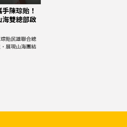
攜手陳琮貽！
山海雙總部啟
陳琮貽民雄聯合總
駐，展現山海團結