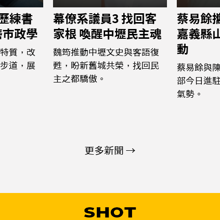
 歷練書
幕僚系議員3 找回客
蔡易餘
磨市政學
家根 喚醒中壢民主魂
嘉義縣
動
特質，改
魏筠推動中壢文史與客語復
步道，展
甦，盼新舊城共榮，找回民
蔡易餘與
主之都驕傲。
部今日進
氣勢。
更多新聞 →