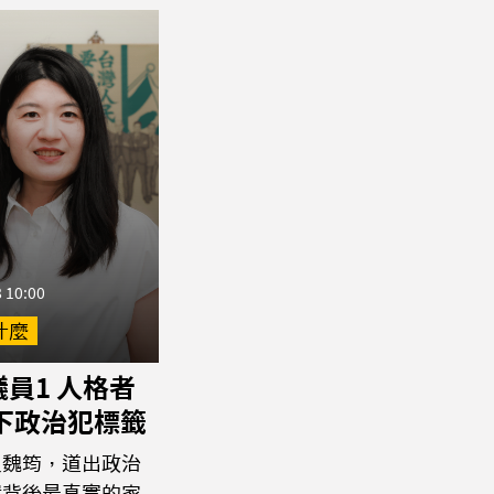
 10:00
什麼
員1 人格者
撕下政治犯標籤
員魏筠，道出政治
環背後最真實的家