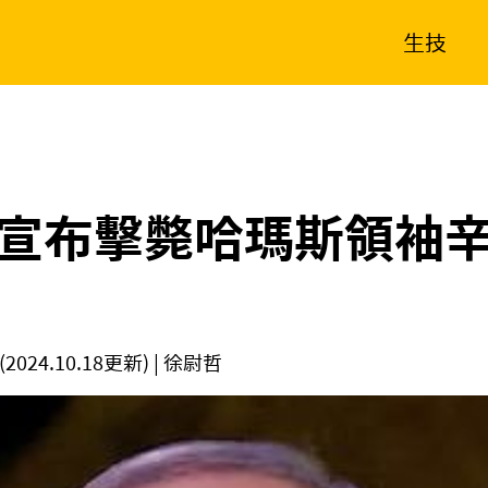
生技
消費生活
在地品牌
財經
健康
新南向
體育
宣布擊斃哈瑪斯領袖
(2024.10.18更新)
| 徐尉哲