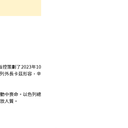
策劃了2023年10
色列外長卡茲形容，辛
動中喪命。以色列總
放人質。