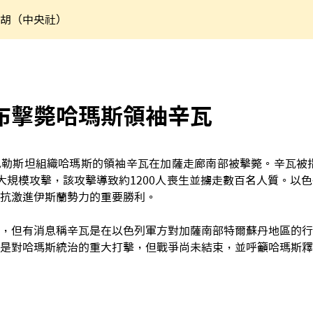
胡（中央社）
布擊斃哈瑪斯領袖辛瓦
勒斯坦組織哈瑪斯的領袖辛瓦在加薩走廊南部被擊斃。辛瓦被指控
大規模攻擊，該攻擊導致約1200人喪生並擄走數百名人質。以
抗激進伊斯蘭勢力的重要勝利。
，但有消息稱辛瓦是在以色列軍方對加薩南部特爾蘇丹地區的行
是對哈瑪斯統治的重大打擊，但戰爭尚未結束，並呼籲哈瑪斯釋