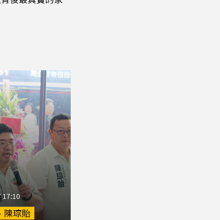
 17:10
、陳琮貽