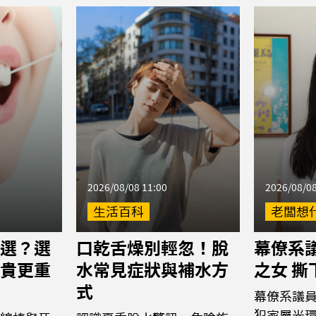
2026/08/08 11:00
2026/08/08
生活百科
老闆想
選？選
口乾舌燥別輕忽！脫
幕僚系議
貴更重
水常見症狀與補水方
之女 
式
幕僚系議
犯家屬光