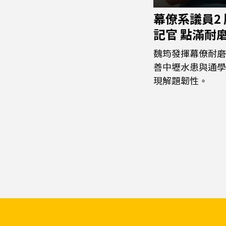
幕僚系議員2
記官 點滿耐
魏筠發揮幕僚耐磨
善中壢水患與通學
現解題韌性。