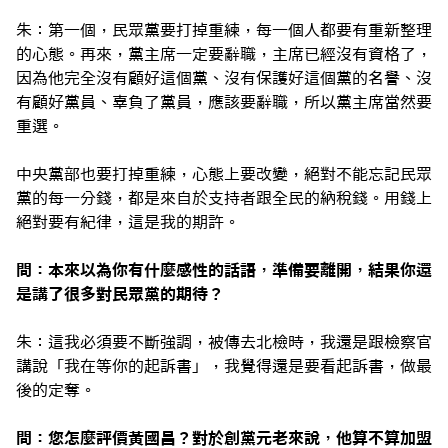
朱：第一個，民眾黨要打掉重練，每一個人都要有重新整理
的心態。再來，黨主席一定要辭職，主席已經沒有資格了，
因為他完全沒有顧好這個黨、沒有保護好這個黨的名譽、沒
有顧好黨員、辜負了黨員，應該要辭職，所以黨主席當然要
重選。
中央黨部也要打掉重練，心態上要改變，絕對不能忘記民眾
黨的每一分錢，都是來自於支持者跟全民的納稅錢。用錢上
絕對要有紀律，這是我的期許。
問：本來以為你有什麼感性的話語，準備要離開，結果你還
是講了很多對民眾黨的期待？
朱：這我必須要不斷強調，被傳去北檢時，我還是跟檢察官
講說「我在等你的起訴書」，我覺得還是要看起訴書，做最
後的定奪。
問：您怎麼評價黃國昌？對於創黨元老來說，他算不算加盟