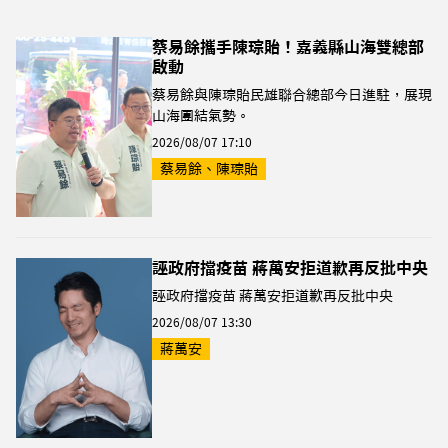
蔡易餘攜手陳琮貽！嘉義縣山海雙總部
啟動
蔡易餘與陳琮貽民雄聯合總部今日進駐，展現
山海團結氣勢。
2026/08/07 17:10
蔡易餘、陳琮貽
誣政府擋疫苗 蔣萬安拒道歉再反批中央
誣政府擋疫苗 蔣萬安拒道歉再反批中央
2026/08/07 13:30
蔣萬安