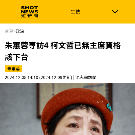
生技
生技
政治
消費生活
在地品牌
財經
健康
首頁
>
政治
朱蕙蓉專訪4 柯文哲已無主席資格
新南向
體育
該下台
朱蕙蓉
2024.12.08 14:10
(2024.12.09更新)
| 沈志霖訪問