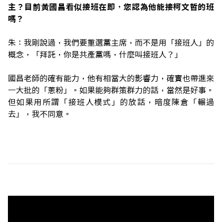
主？目前黃國昌看似接班在即，您認為他能接柯文哲的班
嗎？
朱：我剛說過，我們要重選黨主席，而不是用「接班人」的
概念，「拜託，你是共產黨嗎，什麼叫接班人？」
國昌老師的確有能力，他有相當大的影響力，確實也帶進來
一大批的「蔥粉」。如果能夠群策群力的話，當然是好事。
但如果用所謂「接班人模式」的放話，暗度陳倉「輾過
去」，我不同意。