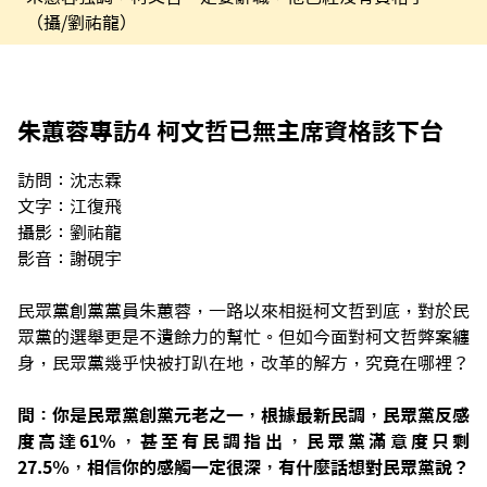
（攝/劉祐龍）
朱蕙蓉專訪4 柯文哲已無主席資格該下台
訪問：沈志霖
文字：江復飛
攝影：劉祐龍
影音：謝硯宇
民眾黨創黨黨員朱蕙蓉，一路以來相挺柯文哲到底，對於民
眾黨的選舉更是不遺餘力的幫忙。但如今面對柯文哲弊案纏
身，民眾黨幾乎快被打趴在地，改革的解方，究竟在哪裡？
問：你是民眾黨創黨元老之一，根據最新民調，民眾黨反感
度高達61%，甚至有民調指出，民眾黨滿意度只剩
27.5％，相信你的感觸一定很深，有什麼話想對民眾黨說？