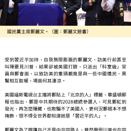
國民黨主席鄭麗文。（圖：鄭麗文臉書）
受到習近平加持，自我無限膨脹的鄭麗文，訪美行前甚至
叫陣要見川普，結果卻被美國打臉，只派出「科室級」官
員與鄭會面，以致訪美的重頭戲竟是與一些中國僑民、黑
幫相互取暖，場面何其淒涼。
美國福斯電視台主播將鄭貼上「北京的人」標籤，華盛頓郵
報也指出，鄭是中共期待的2028總統參選人，可見鄭紅到
發光，再怎麼隱藏，也欺騙不了美國人，更何況鄭根本不想
掩飾，恨不得全世界都知道她是「習近平的人」。
鄭麗文為了辯護自己不是中共同路人，竟然舉例川普也在同