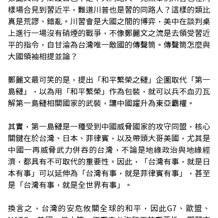
樣場合見到習近平，難道川普也是習的同路人？這樣的類比
真是荒謬、錯亂。川習會是大國之間的博弈，美中在談判桌
上進行一場沒有硝煙的戰爭，不像鄭麗文之流是去領受習近
平的指令，自甘淪為台灣唯一敵國的傳聲筒。傳聲筒怎麼與
大國領袖相提並論？
鄭麗文最可笑的是，提出「和平繁榮之鏈」企圖取代「第一
島鏈」，以為用「和平繁榮」作為包裝，就可以兵不血刃瓦
解第一島鏈相關國家的武裝，讓中國躍升為東亞霸權。
其實，第一島鏈是一種受到中國威脅國家的攻守同盟，核心
關鍵在於台灣、日本、菲律賓，以及帶頭大哥美國，尤其是
中國一再威脅武力併吞的台灣，不論是地緣政治與地緣經
濟，都具有不可取代的重要性。因此，「台灣有事，就是日
本有事」可以延伸為「台灣有事，就是菲律賓有事」，甚至
是「台灣有事，就是全世界有事」。
換言之，台灣的安危攸關全球的和平，因此G7、歐盟、