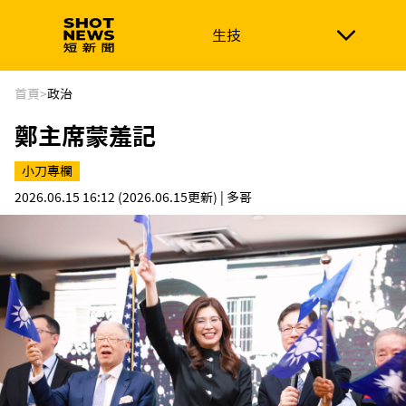
生技
生技
政治
消費生活
在地品牌
財經
健康
首頁
>
政治
鄭主席蒙羞記
新南向
體育
小刀專欄
2026.06.15 16:12
(2026.06.15更新)
| 多哥