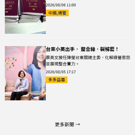
2026/08/06 11:00
中國,境管
台東小英出手， 整合綠，裂解藍！
蔡英文接任陳瑩台東競總主委，化解綠營恩怨
並展現整合實力。
2026/08/05 17:17
多多益善
更多新聞 →