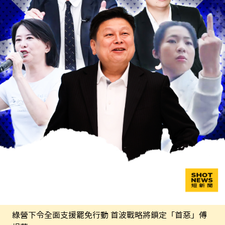
綠營下令全面支援罷免行動 首波戰略將鎖定「首惡」傅