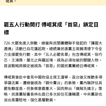
崐萁。
罷五人行動開打 傅崐萁成「首惡」鎖定目
標
726 大罷免進入倒數，綠營與民間團體聯手發起的「護國大
遶境」活動已自花蓮起跑。總統兼民進黨主席賴清德下令全
力支援罷免行動，其中「五人必罷名單」包含傅崐萁、徐巧
芯、王鴻薇、葉元之與羅廷瑋，視為必須攻破的關鍵人物。
首波戰略將鎖定被視為「首惡」的國民黨團總召傅崐萁。
傅崐萁曾赴中會見中國政協主席王滬寧，返台後又推動多項
爭議法案，遭綠營視為「親中賣台」的象徵。黨內雖評估其
罷免難度高，但象徵意義重大，因而祭出「擒賊先擒王」策
略。民進黨秘書長林右昌已多次前往花蓮輔選，中央黨部也
派出高層駐地，強化基層動員。