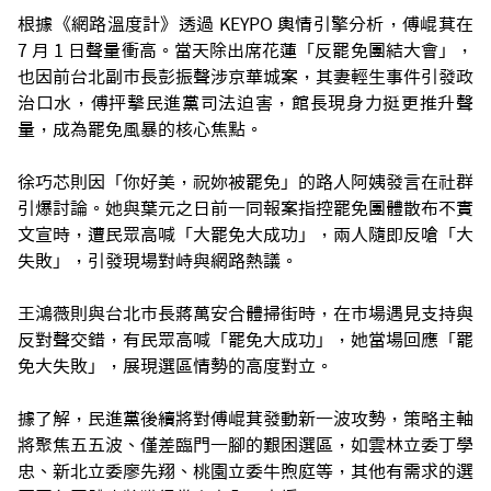
根據《網路溫度計》透過 KEYPO 輿情引擎分析，傅崐萁在
7 月 1 日聲量衝高。當天除出席花蓮「反罷免團結大會」，
也因前台北副市長彭振聲涉京華城案，其妻輕生事件引發政
治口水，傅抨擊民進黨司法迫害，館長現身力挺更推升聲
量，成為罷免風暴的核心焦點。
徐巧芯則因「你好美，祝妳被罷免」的路人阿姨發言在社群
引爆討論。她與葉元之日前一同報案指控罷免團體散布不實
文宣時，遭民眾高喊「大罷免大成功」，兩人隨即反嗆「大
失敗」，引發現場對峙與網路熱議。
王鴻薇則與台北市長蔣萬安合體掃街時，在市場遇見支持與
反對聲交錯，有民眾高喊「罷免大成功」，她當場回應「罷
免大失敗」，展現選區情勢的高度對立。
據了解，民進黨後續將對傅崐萁發動新一波攻勢，策略主軸
將聚焦五五波、僅差臨門一腳的艱困選區，如雲林立委丁學
忠、新北立委廖先翔、桃園立委牛煦庭等，其他有需求的選