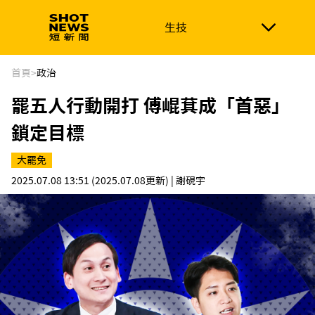
生技
生技
政治
消費生活
在地品牌
財經
健康
首頁
>
政治
罷五人行動開打 傅崐萁成「首惡」
新南向
體育
鎖定目標
大罷免
2025.07.08 13:51
(2025.07.08更新)
| 謝硯宇