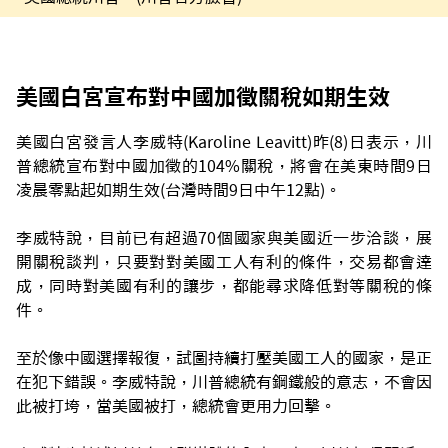
美國白宮宣布對中國加徵關稅如期生效
美國白宮發言人李威特(Karoline Leavitt)昨(8)日表示，川
普總統宣布對中國加徵的104%關稅，將會在美東時間9日
凌晨零點起如期生效(台灣時間9日中午12點)。
李威特說，目前已有超過70個國家與美國近一步洽談，展
開關稅談判，只要對對美國工人有利的條件，交易都會達
成，同時對美國有利的讓步，都能尋求降低對等關稅的條
件。
至於像中國選擇報復，試圖持續打壓美國工人的國家，是正
在犯下錯誤。李威特說，川普總統有鋼鐵般的意志，不會因
此被打垮，當美國被打，總統會更用力回擊。