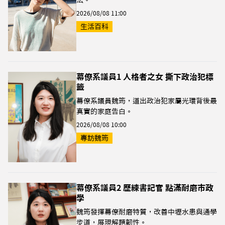
法。
2026/08/08 11:00
生活百科
幕僚系議員1 人格者之女 撕下政治犯標
籤
幕僚系議員魏筠，道出政治犯家屬光環背後最
真實的家庭告白。
2026/08/08 10:00
專訪魏筠
幕僚系議員2 歷練書記官 點滿耐磨市政
學
魏筠發揮幕僚耐磨特質，改善中壢水患與通學
步道，展現解題韌性。