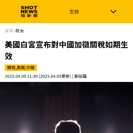
生技
生技
政治
消費生活
在地品牌
財經
健康
首頁
>
政治
美國白宮宣布對中國加徵關稅如期生
新南向
體育
效
關稅,美國,中國
2025.04.09 11:30
(2025.04.09更新)
| 劉祐龍