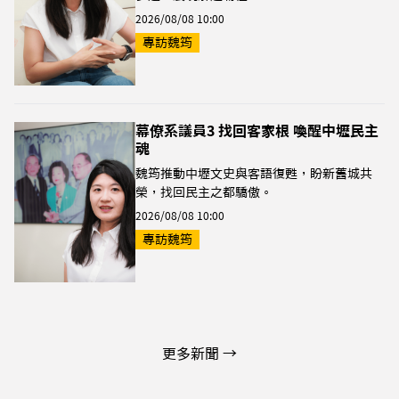
2026/08/08 10:00
專訪魏筠
幕僚系議員3 找回客家根 喚醒中壢民主
魂
魏筠推動中壢文史與客語復甦，盼新舊城共
榮，找回民主之都驕傲。
2026/08/08 10:00
專訪魏筠
更多新聞 →