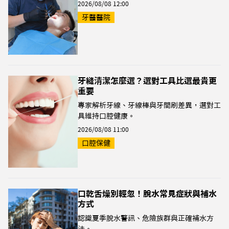
2026/08/08 12:00
牙醫醫院
牙縫清潔怎麼選？選對工具比選最貴更
重要
專家解析牙線、牙線棒與牙間刷差異，選對工
具維持口腔健康。
2026/08/08 11:00
口腔保健
口乾舌燥別輕忽！脫水常見症狀與補水
方式
認識夏季脫水警訊、危險族群與正確補水方