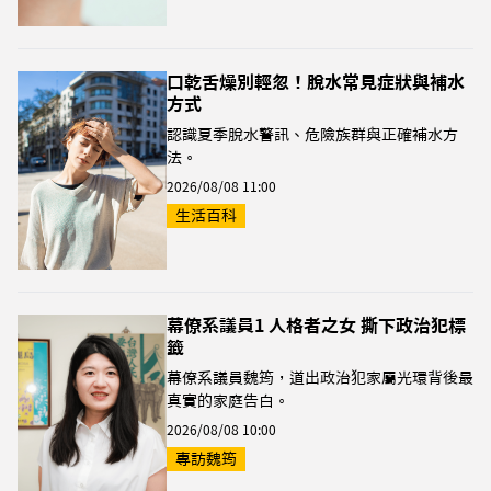
口乾舌燥別輕忽！脫水常見症狀與補水
方式
認識夏季脫水警訊、危險族群與正確補水方
法。
2026/08/08 11:00
生活百科
幕僚系議員1 人格者之女 撕下政治犯標
籤
幕僚系議員魏筠，道出政治犯家屬光環背後最
真實的家庭告白。
2026/08/08 10:00
專訪魏筠