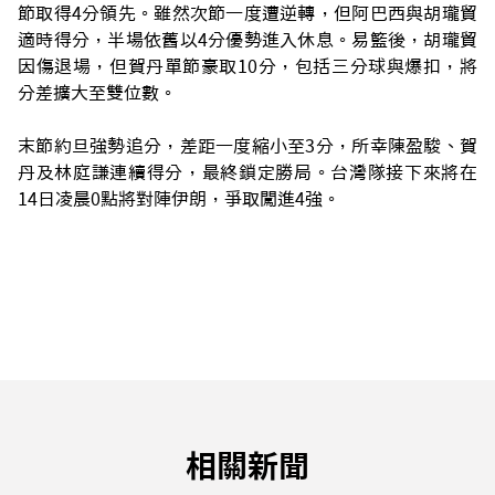
節取得4分領先。雖然次節一度遭逆轉，但阿巴西與胡瓏貿
適時得分，半場依舊以4分優勢進入休息。易籃後，胡瓏貿
因傷退場，但賀丹單節豪取10分，包括三分球與爆扣，將
分差擴大至雙位數。
末節約旦強勢追分，差距一度縮小至3分，所幸陳盈駿、賀
丹及林庭謙連續得分，最終鎖定勝局。台灣隊接下來將在
14日凌晨0點將對陣伊朗，爭取闖進4強。
相關新聞