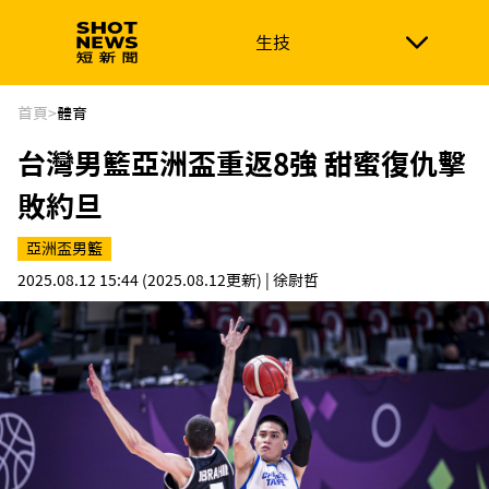
生技
生技
政治
消費生活
在地品牌
財經
健康
首頁
>
體育
台灣男籃亞洲盃重返8強 甜蜜復仇擊
新南向
體育
敗約旦
亞洲盃男籃
2025.08.12 15:44
(2025.08.12更新)
| 徐尉哲