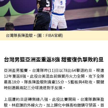
台灣隊長陳盈駿。(圖：FIBA官網)
台灣男籃亞洲盃重返8強 甜蜜復仇擊敗約旦
亞洲盃男籃賽，台灣隊昨(11)日以78比64擊退約旦，睽違
12年重返8強。此役台美混血前鋒賀丹火力全開，攻下全隊
最高18分，隊長陳盈駿則貢獻15分、5籃板與4助攻，關鍵
時刻連飆兩記三分球澆熄對手反撲。
上屆遭約旦逆轉無緣八強，此役比賽開局，台灣隊靠陳盈
駿、林庭謙的外線火力，加上歸化中鋒高柏鎧鎮守禁區，首