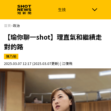
生技
生技
政治
消費生活
在地品牌
財經
健康
首頁
>
政治
【瑜你聊一shot】理直氣和繼續走
新南向
體育
對的路
陳乃瑜
2025.03.07 12:17
(2025.03.07更新)
| 江復飛