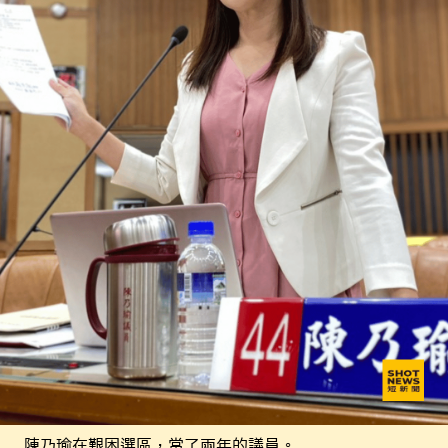
陳乃瑜在艱困選區，當了兩年的議員。