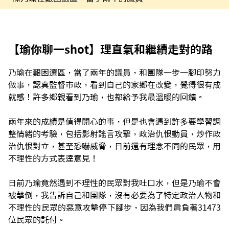
【瑜你聊一shot】理直氣和繼續走對的路
乃瑜在艱困選區，當了兩年的議員，和團隊一步一腳印努力
做事，認真監督市政，看到自己的家鄉在改變，覺得很有成
就感！許多鄉親看到乃瑜，也都給予我最溫暖的回饋。
兩年來的成績是值得開心的事，但是也會遇到許多要學習調
整情緒的考驗，包括影射謠言攻擊，政治仇恨動員，炒作政
治仇恨對立，甚至恐嚇威脅，日前還有理念不同的民眾，用
不理性的方式表達意見！
日前乃瑜竟然遇到不理性的民眾對我吐口水，但是乃瑜不會
被擊倒，我告訴自己和團隊，沒有必要為了特定政治人物和
不理性的民眾的惡意攻擊停下腳步，因為我們肩負著31473
位民眾的託付。