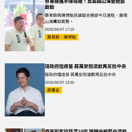
蔡易餘攜手陳琮貽！嘉義縣山海雙總部
啟動
蔡易餘與陳琮貽民雄聯合總部今日進駐，展現
山海團結氣勢。
2026/08/07 17:10
蔡易餘、陳琮貽
誣政府擋疫苗 蔣萬安拒道歉再反批中央
誣政府擋疫苗 蔣萬安拒道歉再反批中央
2026/08/07 13:30
蔣萬安
疫苗掮客詐慈濟10億 陳時中籲藍白道歉