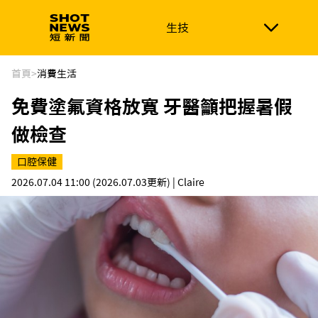
生技
生技
政治
消費生活
在地品牌
財經
健康
首頁
>
消費生活
免費塗氟資格放寬 牙醫籲把握暑假
新南向
體育
做檢查
口腔保健
2026.07.04 11:00
(2026.07.03更新)
| Claire