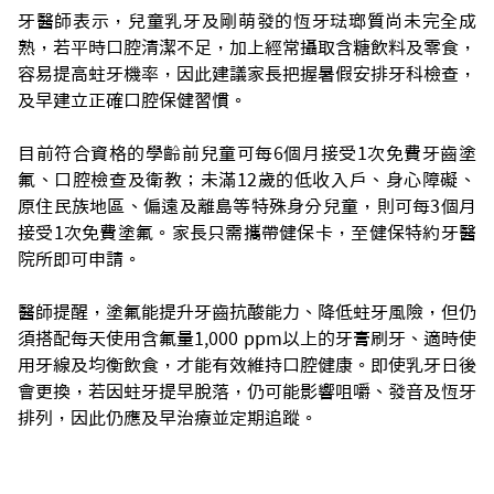
牙醫師表示，兒童乳牙及剛萌發的恆牙琺瑯質尚未完全成
熟，若平時口腔清潔不足，加上經常攝取含糖飲料及零食，
容易提高蛀牙機率，因此建議家長把握暑假安排牙科檢查，
及早建立正確口腔保健習慣。
目前符合資格的學齡前兒童可每6個月接受1次免費牙齒塗
氟、口腔檢查及衛教；未滿12歲的低收入戶、身心障礙、
原住民族地區、偏遠及離島等特殊身分兒童，則可每3個月
接受1次免費塗氟。家長只需攜帶健保卡，至健保特約牙醫
院所即可申請。
醫師提醒，塗氟能提升牙齒抗酸能力、降低蛀牙風險，但仍
須搭配每天使用含氟量1,000 ppm以上的牙膏刷牙、適時使
用牙線及均衡飲食，才能有效維持口腔健康。即使乳牙日後
會更換，若因蛀牙提早脫落，仍可能影響咀嚼、發音及恆牙
排列，因此仍應及早治療並定期追蹤。