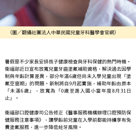
（圖／翻攝社團法人中華民國兒童牙科醫學會官網）
暑假是不少家長安排孩子健康檢查與牙科保健的熱門時機。
衛福部近日宣布放寬兒童牙齒塗氟補助資格，解決過去因學
制與年齡計算差異，部分年滿6歲但尚未入學兒童出現「塗
氟空窗期」的問題。新制將自9月起實施，補助年齡由原本
「未滿6歲」，放寬為「0歲至進入國小當年度8月31日
止」。
衛福部口腔健康司公告修正《醫事服務機構辦理口腔預防保
健服務注意事項》，讓學齡前兒童在入學前都能持續享有免
費塗氟服務，進一步降低蛀牙風險。