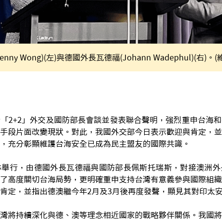
ny Wong)(左)與德國外長瓦德福(Johann Wadephul)(右)。
「2+2」外交及國防部長會談並發表聯合聲明，強烈重申台海
手段片面改變現狀。對此，我國外交部今日表示歡迎與肯定，並
，充分彰顯維護台海安全已成為民主盟友的國際共識。
林舉行，由德國外長瓦德福與國防部長佩斯托瑞斯，對接澳洲外
了高度關切台海局勢，更明確重申支持台灣有意義參與國際組織
肯定，並指出德澳繼今年2月及3月後再度發聲，顯見其對印太
灣將持續深化與德、澳等理念相近國家的戰略夥伴關係。我國將