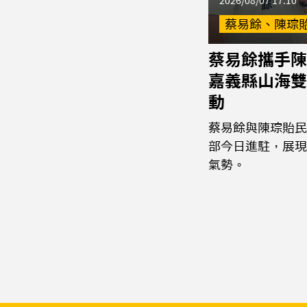
2026/08/07 17:10
蔡易餘、陳琮
蔡易餘攜手陳
嘉義縣山海雙
動
蔡易餘與陳琮貽民
部今日進駐，展現
氣勢。