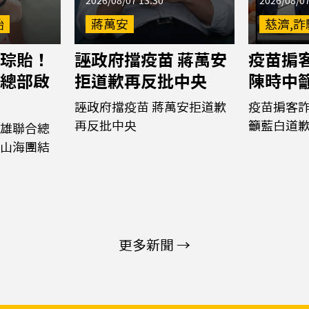
2026/08/07 13:30
2026/08/07
貽
蔣萬安
慈濟,詐
琮貽！
誣政府擋疫苗 蔣萬安
疫苗掮客
總部啟
拒道歉再反批中央
陳時中
誣政府擋疫苗 蔣萬安拒道歉
疫苗掮客詐
再反批中央
籲藍白道
雄聯合總
山海團結
更多新聞 →