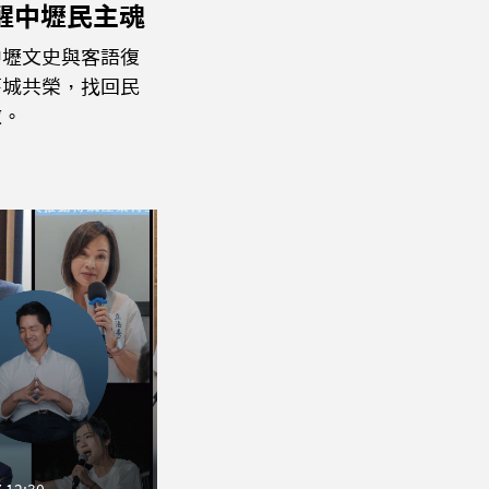
喚醒中壢民主魂
中壢文史與客語復
舊城共榮，找回民
傲。