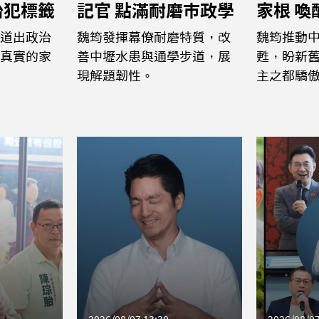
治犯標籤
記官 點滿耐磨市政學
家根 
道出政治
魏筠發揮幕僚耐磨特質，改
魏筠推動
真實的家
善中壢水患與通學步道，展
甦，盼新
現解題韌性。
主之都驕