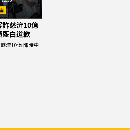
 12:30
騙
詐慈濟10億
籲藍白道歉
慈濟10億 陳時中
歉