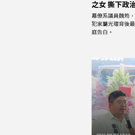
之女 撕下政
幕僚系議員魏筠，
犯家屬光環背後最
庭告白。