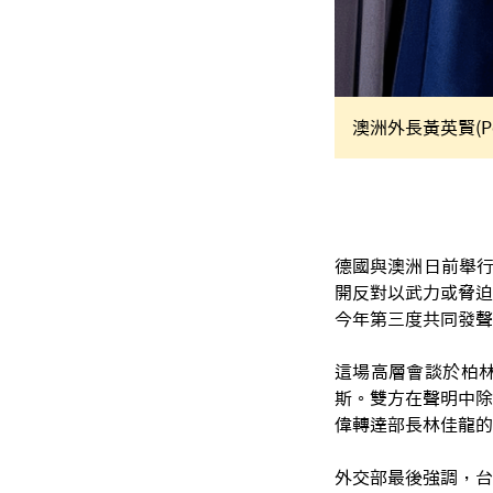
澳洲外長黃英賢(Pen
德國與澳洲日前舉行
開反對以武力或脅迫
今年第三度共同發聲
這場高層會談於柏
斯。雙方在聲明中除
偉轉達部長林佳龍的
外交部最後強調，台