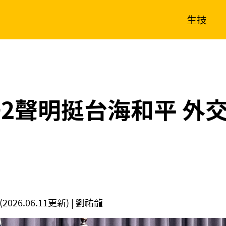
生技
消費生活
在地品牌
財經
健康
新南向
體育
+2聲明挺台海和平 外
(2026.06.11更新)
| 劉祐龍