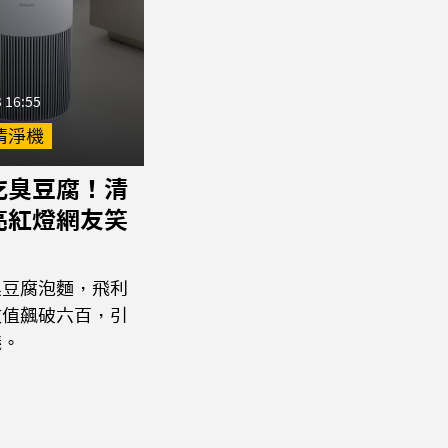
 16:55
清淨機
吃臭豆腐！清
亮紅燈網友笑
臭豆腐泡麵，飛利
數值飆破六百，引
議。