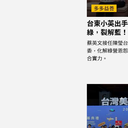
多多益善
台東小英出手
綠，裂解藍！
蔡英文接任陳瑩台
委，化解綠營恩怨
合實力。