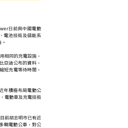
ower日前與中國電動
、電池技術及儲能系
施。
用相同的充電設施，
依據比亞迪公布的資料，
幅縮短充電等待時間，
近年積極布局電動公
、電動車及充電技術
目前胡志明市已有近
00多輛電動公車，對公