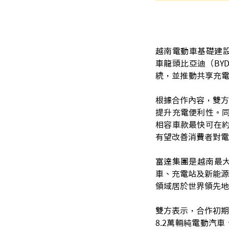
越南電動車基礎建設再
車龍頭比亞迪（BY
統，並推動共享充
根據合作內容，雙方
提升充電便利性。同時
相容車款最快可在約
有望改善消費者對電
富達集團是越南最
車、充電站及新能源
領域居於世界領先地
雙方表示，合作初期
8.2萬輛純電動汽車