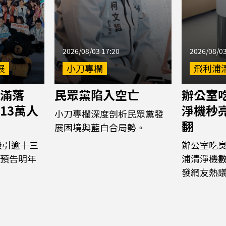
2026/08/03 17:20
2026/08/03
展
小刀專欄
飛利浦
滿落
民眾黨陷入空亡
辦公室
13萬人
淨機秒
小刀專欄深度剖析民眾黨發
翻
展困境與藍白合局勢。
吸引逾十三
辦公室吃
預告明年
浦清淨機
發網友熱