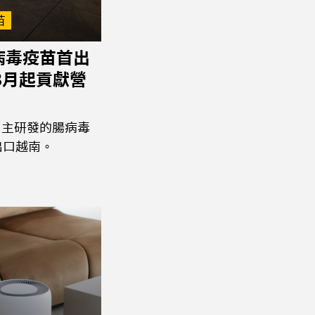
苗
病毒疫苗首出
8月起貢獻營
自主研發的腸病毒
出口越南。