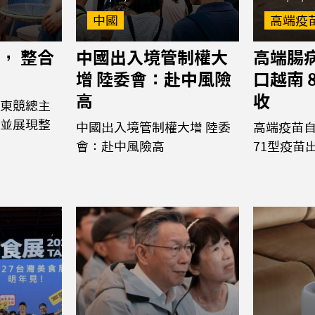
中國
高端疫
， 整合
中國出入境管制權大
高端腸
增 陸委會：赴中風險
口越南 
高
收
東競總主
並展現整
中國出入境管制權大增 陸委
高端疫苗
會：赴中風險高
71型疫苗