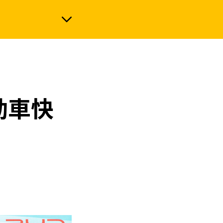
政治
動車快