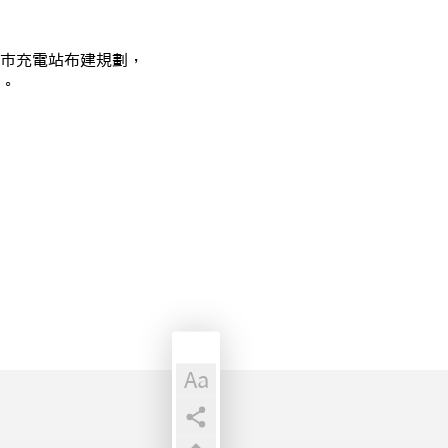
市充電站布建規劃，
。
Aa