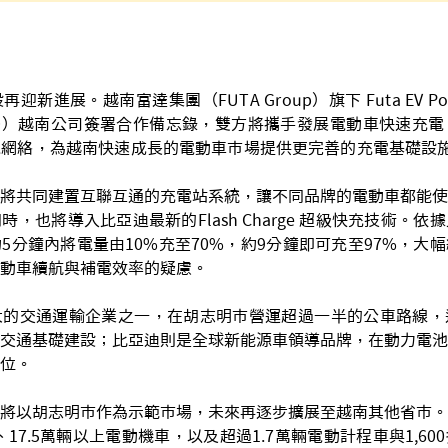
迎新進展。越南富達集團（FUTA Group）旗下 Futa EV P
D）越南公司簽署合作備忘錄，雙方將攜手發展電動車快速充電
電網絡，為越南快速成長的電動車市場提供更完善的充電基礎設
將共同建置互聯互通的充電站系統，讓不同品牌的電動車都能使
，也將導入比亞迪最新的Flash Charge 超級快充技術。
5分鐘內將電量由10%充至70%，約9分鐘即可充至97%，大
動車續航與補電效率的疑慮。
大的交通運輸企業之一，在胡志明市營運超過一半的公車路線，
交通基礎建設；比亞迪則是全球新能源車領導品牌，在動力電池
位。
將以胡志明市作為示範市場，未來再逐步擴展至越南其他省市。
、17.5萬輛以上電動機車，以及超過1.7萬輛電動計程車與1,6