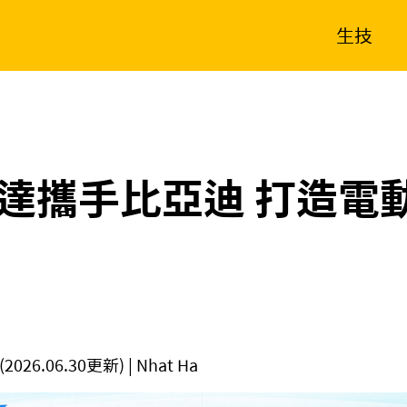
生技
消費生活
在地品牌
財經
健康
新南向
體育
達攜手比亞迪 打造電
(2026.06.30更新)
| Nhat Ha